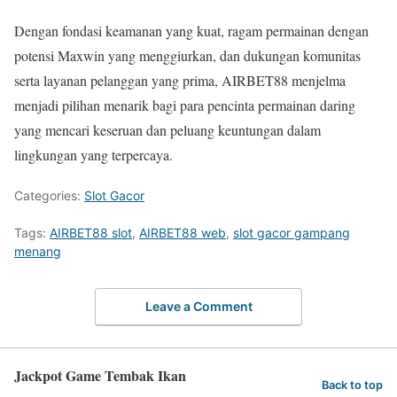
Dengan fondasi keamanan yang kuat, ragam permainan dengan
potensi Maxwin yang menggiurkan, dan dukungan komunitas
serta layanan pelanggan yang prima, AIRBET88 menjelma
menjadi pilihan menarik bagi para pencinta permainan daring
yang mencari keseruan dan peluang keuntungan dalam
lingkungan yang terpercaya.
Categories:
Slot Gacor
Tags:
AIRBET88 slot
,
AIRBET88 web
,
slot gacor gampang
menang
Leave a Comment
Jackpot Game Tembak Ikan
Back to top