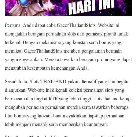
Pertama, Anda dapat coba GacorThailandSlots. Website ini
menjajakan beragam permainan slots dari pemasok piranti lunak
terkenal. Dengan mekanisme yang konstan serta bonus yang
memikat, GacorThailandSlots memberi pengalaman bermain
yang mengesankan. Mereka tawarkan beragam promo yang dapat
menambah kesempatan kemenangan Anda.
Sesudah itu, Slots THAILAND yakni alternatif yang lain begitu
dianjurkan. Web-site ini dikenali koleksi permainan slots yang
bermacam dan tingkat RTP yang lebih tinggi. slots thailand kerap
mengubah perincian permainan mereka serta tawarkan beberapa
fitur bonus yang inovatif buat meyakinkan tiap-tiap permainan
lebih menjadi menarik serta memberikan keuntungan.