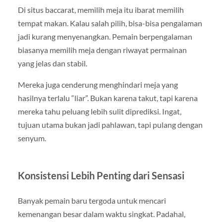
Di situs baccarat, memilih meja itu ibarat memilih
tempat makan. Kalau salah pilih, bisa-bisa pengalaman
jadi kurang menyenangkan. Pemain berpengalaman
biasanya memilih meja dengan riwayat permainan
yang jelas dan stabil.
Mereka juga cenderung menghindari meja yang
hasilnya terlalu “liar”. Bukan karena takut, tapi karena
mereka tahu peluang lebih sulit diprediksi. Ingat,
tujuan utama bukan jadi pahlawan, tapi pulang dengan
senyum.
Konsistensi Lebih Penting dari Sensasi
Banyak pemain baru tergoda untuk mencari
kemenangan besar dalam waktu singkat. Padahal,