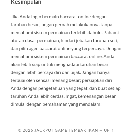
Kesimpulan
Jika Anda ingin bermain baccarat online dengan
taruhan besar, jangan pernah melakukannya tanpa
memahami sistem permainan terlebih dahulu. Pahami
aturan dasar permainan, hindari jebakan taruhan seri,
dan pilih agen baccarat online yang terpercaya. Dengan
memahami sistem permainan baccarat online, Anda
akan lebih siap untuk menghadapi taruhan besar
dengan lebih percaya diri dan bijak. Jangan hanya
terbuai oleh sensasi menang besar; persiapkan diri
Anda dengan pengetahuan yang tepat, dan buat setiap
taruhan Anda lebih cerdas. Ingat, kemenangan besar
dimulai dengan pemahaman yang mendalam!
© 2026
JACKPOT GAME TEMBAK IKAN
—
UP ↑