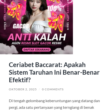
Ceriabet Baccarat: Apakah
Sistem Taruhan Ini Benar-Benar
Efektif?
OKTOBER 2, 2025
/
0 COMMENTS
Di tengah gelombang keberuntungan yang datang dan
pergi, ada satu pertanyaan yang terngiang di benak