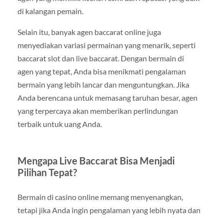
di kalangan pemain.
Selain itu, banyak agen baccarat online juga
menyediakan variasi permainan yang menarik, seperti
baccarat slot dan live baccarat. Dengan bermain di
agen yang tepat, Anda bisa menikmati pengalaman
bermain yang lebih lancar dan menguntungkan. Jika
Anda berencana untuk memasang taruhan besar, agen
yang terpercaya akan memberikan perlindungan
terbaik untuk uang Anda.
Mengapa Live Baccarat Bisa Menjadi
Pilihan Tepat?
Bermain di casino online memang menyenangkan,
tetapi jika Anda ingin pengalaman yang lebih nyata dan