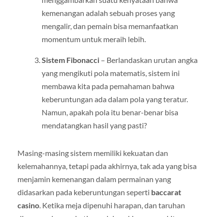
kemenangan adalah sebuah proses yang
mengalir, dan pemain bisa memanfaatkan
momentum untuk meraih lebih.
Sistem Fibonacci
– Berlandaskan urutan angka
yang mengikuti pola matematis, sistem ini
membawa kita pada pemahaman bahwa
keberuntungan ada dalam pola yang teratur.
Namun, apakah pola itu benar-benar bisa
mendatangkan hasil yang pasti?
Masing-masing sistem memiliki kekuatan dan
kelemahannya, tetapi pada akhirnya, tak ada yang bisa
menjamin kemenangan dalam permainan yang
didasarkan pada keberuntungan seperti
baccarat
casino
. Ketika meja dipenuhi harapan, dan taruhan