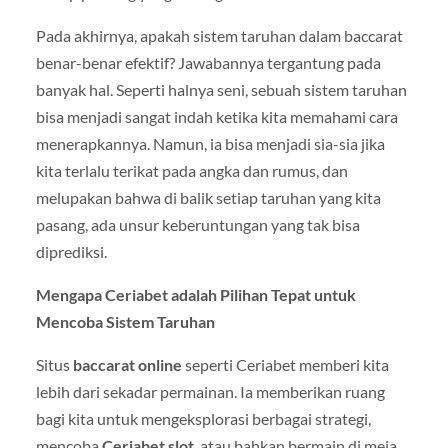
Pada akhirnya, apakah sistem taruhan dalam baccarat
benar-benar efektif? Jawabannya tergantung pada
banyak hal. Seperti halnya seni, sebuah sistem taruhan
bisa menjadi sangat indah ketika kita memahami cara
menerapkannya. Namun, ia bisa menjadi sia-sia jika
kita terlalu terikat pada angka dan rumus, dan
melupakan bahwa di balik setiap taruhan yang kita
pasang, ada unsur keberuntungan yang tak bisa
diprediksi.
Mengapa Ceriabet adalah Pilihan Tepat untuk
Mencoba Sistem Taruhan
Situs
baccarat online
seperti Ceriabet memberi kita
lebih dari sekadar permainan. Ia memberikan ruang
bagi kita untuk mengeksplorasi berbagai strategi,
mencoba
Ceriabet slot
, atau bahkan bermain di meja