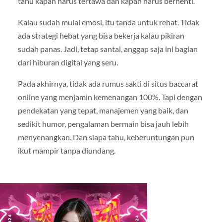
tahu kapan harus tertawa dan kapan harus berhenti.
Kalau sudah mulai emosi, itu tanda untuk rehat. Tidak
ada strategi hebat yang bisa bekerja kalau pikiran
sudah panas. Jadi, tetap santai, anggap saja ini bagian
dari hiburan digital yang seru.
Pada akhirnya, tidak ada rumus sakti di situs baccarat
online yang menjamin kemenangan 100%. Tapi dengan
pendekatan yang tepat, manajemen yang baik, dan
sedikit humor, pengalaman bermain bisa jauh lebih
menyenangkan. Dan siapa tahu, keberuntungan pun
ikut mampir tanpa diundang.