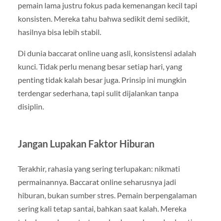
pemain lama justru fokus pada kemenangan kecil tapi
konsisten. Mereka tahu bahwa sedikit demi sedikit,
hasilnya bisa lebih stabil.
Di dunia baccarat online uang asli, konsistensi adalah
kunci. Tidak perlu menang besar setiap hari, yang
penting tidak kalah besar juga. Prinsip ini mungkin
terdengar sederhana, tapi sulit dijalankan tanpa
disiplin.
Jangan Lupakan Faktor Hiburan
Terakhir, rahasia yang sering terlupakan: nikmati
permainannya. Baccarat online seharusnya jadi
hiburan, bukan sumber stres. Pemain berpengalaman
sering kali tetap santai, bahkan saat kalah. Mereka