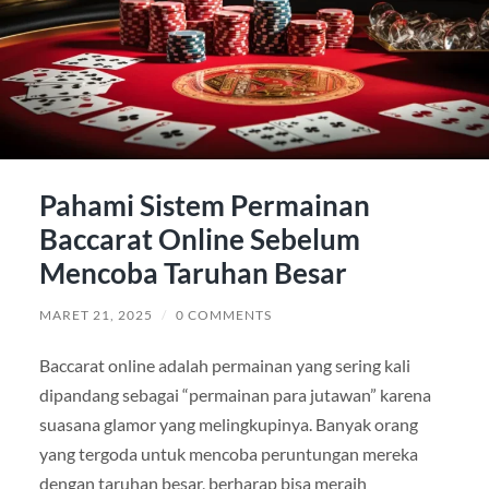
Pahami Sistem Permainan
Baccarat Online Sebelum
Mencoba Taruhan Besar
MARET 21, 2025
/
0 COMMENTS
Baccarat online adalah permainan yang sering kali
dipandang sebagai “permainan para jutawan” karena
suasana glamor yang melingkupinya. Banyak orang
yang tergoda untuk mencoba peruntungan mereka
dengan taruhan besar, berharap bisa meraih