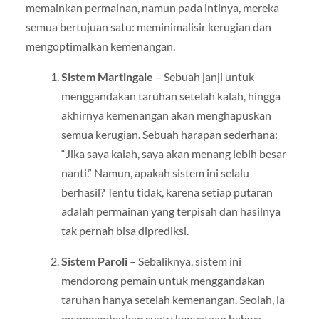
memainkan permainan, namun pada intinya, mereka
semua bertujuan satu: meminimalisir kerugian dan
mengoptimalkan kemenangan.
Sistem Martingale
– Sebuah janji untuk
menggandakan taruhan setelah kalah, hingga
akhirnya kemenangan akan menghapuskan
semua kerugian. Sebuah harapan sederhana:
“Jika saya kalah, saya akan menang lebih besar
nanti.” Namun, apakah sistem ini selalu
berhasil? Tentu tidak, karena setiap putaran
adalah permainan yang terpisah dan hasilnya
tak pernah bisa diprediksi.
Sistem Paroli
– Sebaliknya, sistem ini
mendorong pemain untuk menggandakan
taruhan hanya setelah kemenangan. Seolah, ia
menggambarkan suatu kenyataan bahwa