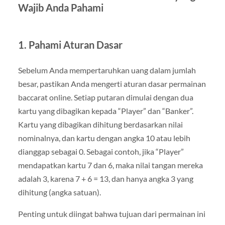
Wajib Anda Pahami
1.
Pahami Aturan Dasar
Sebelum Anda mempertaruhkan uang dalam jumlah
besar, pastikan Anda mengerti aturan dasar permainan
baccarat online. Setiap putaran dimulai dengan dua
kartu yang dibagikan kepada “Player” dan “Banker”.
Kartu yang dibagikan dihitung berdasarkan nilai
nominalnya, dan kartu dengan angka 10 atau lebih
dianggap sebagai 0. Sebagai contoh, jika “Player”
mendapatkan kartu 7 dan 6, maka nilai tangan mereka
adalah 3, karena 7 + 6 = 13, dan hanya angka 3 yang
dihitung (angka satuan).
Penting untuk diingat bahwa tujuan dari permainan ini