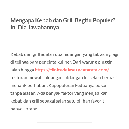
Mengapa Kebab dan Grill Begitu Populer?
Ini Dia Jawabannya
Kebab dan grill adalah dua hidangan yang tak asing lagi
di telinga para pencinta kuliner. Dari warung pinggir
jalan hingga
https://clinicadelaserycatarata.com/
restoran mewah, hidangan-hidangan ini selalu berhasil
menarik perhatian. Kepopuleran keduanya bukan
tanpa alasan. Ada banyak faktor yang menjadikan
kebab dan grill sebagai salah satu pilihan favorit
banyak orang.