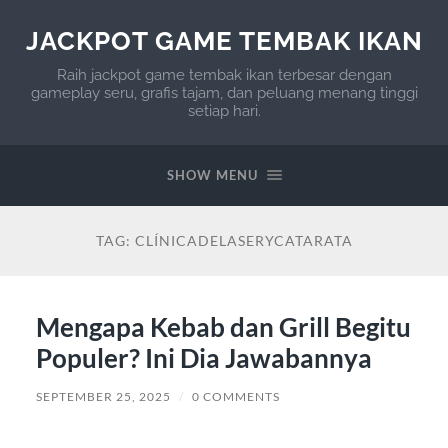
JACKPOT GAME TEMBAK IKAN
Raih jackpot game tembak ikan terbesar dengan
gameplay seru, grafis tajam, dan peluang menang tinggi
setiap hari.
SHOW MENU
TAG:
CLÍNICADELASERYCATARATA
Mengapa Kebab dan Grill Begitu
Populer? Ini Dia Jawabannya
SEPTEMBER 25, 2025
/
0 COMMENTS