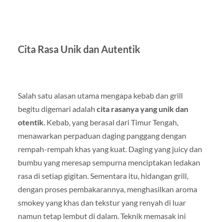
Cita Rasa Unik dan Autentik
Salah satu alasan utama mengapa kebab dan grill
begitu digemari adalah
cita rasanya yang unik dan
otentik
. Kebab, yang berasal dari Timur Tengah,
menawarkan perpaduan daging panggang dengan
rempah-rempah khas yang kuat. Daging yang juicy dan
bumbu yang meresap sempurna menciptakan ledakan
rasa di setiap gigitan. Sementara itu, hidangan grill,
dengan proses pembakarannya, menghasilkan aroma
smokey yang khas dan tekstur yang renyah di luar
namun tetap lembut di dalam. Teknik memasak ini