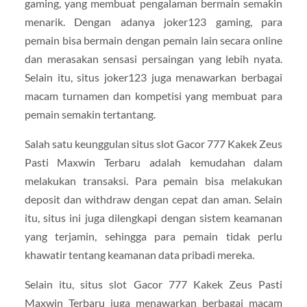
gaming, yang membuat pengalaman bermain semakin
menarik. Dengan adanya joker123 gaming, para
pemain bisa bermain dengan pemain lain secara online
dan merasakan sensasi persaingan yang lebih nyata.
Selain itu, situs joker123 juga menawarkan berbagai
macam turnamen dan kompetisi yang membuat para
pemain semakin tertantang.
Salah satu keunggulan situs slot Gacor 777 Kakek Zeus
Pasti Maxwin Terbaru adalah kemudahan dalam
melakukan transaksi. Para pemain bisa melakukan
deposit dan withdraw dengan cepat dan aman. Selain
itu, situs ini juga dilengkapi dengan sistem keamanan
yang terjamin, sehingga para pemain tidak perlu
khawatir tentang keamanan data pribadi mereka.
Selain itu, situs slot Gacor 777 Kakek Zeus Pasti
Maxwin Terbaru juga menawarkan berbagai macam