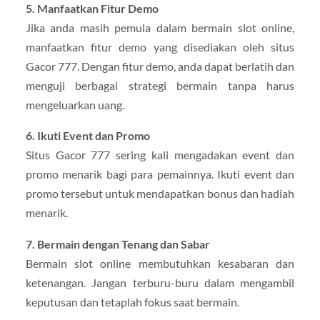
5. Manfaatkan Fitur Demo
Jika anda masih pemula dalam bermain slot online,
manfaatkan fitur demo yang disediakan oleh situs
Gacor 777. Dengan fitur demo, anda dapat berlatih dan
menguji berbagai strategi bermain tanpa harus
mengeluarkan uang.
6. Ikuti Event dan Promo
Situs Gacor 777 sering kali mengadakan event dan
promo menarik bagi para pemainnya. Ikuti event dan
promo tersebut untuk mendapatkan bonus dan hadiah
menarik.
7. Bermain dengan Tenang dan Sabar
Bermain slot online membutuhkan kesabaran dan
ketenangan. Jangan terburu-buru dalam mengambil
keputusan dan tetaplah fokus saat bermain.