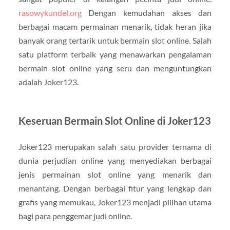
rasowykundel.org
Dengan kemudahan akses dan
berbagai macam permainan menarik, tidak heran jika
banyak orang tertarik untuk bermain slot online. Salah
satu platform terbaik yang menawarkan pengalaman
bermain slot online yang seru dan menguntungkan
adalah Joker123.
Keseruan Bermain Slot Online di Joker123
Joker123 merupakan salah satu provider ternama di
dunia perjudian online yang menyediakan berbagai
jenis permainan slot online yang menarik dan
menantang. Dengan berbagai fitur yang lengkap dan
grafis yang memukau, Joker123 menjadi pilihan utama
bagi para penggemar judi online.