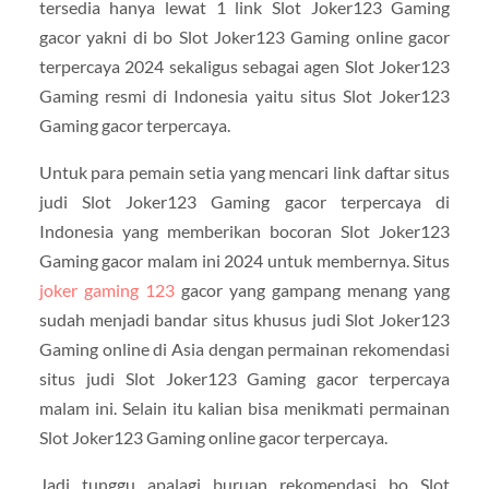
tersedia hanya lewat 1 link Slot Joker123 Gaming
gacor yakni di bo Slot Joker123 Gaming online gacor
terpercaya 2024 sekaligus sebagai agen Slot Joker123
Gaming resmi di Indonesia yaitu situs Slot Joker123
Gaming gacor terpercaya.
Untuk para pemain setia yang mencari link daftar situs
judi Slot Joker123 Gaming gacor terpercaya di
Indonesia yang memberikan bocoran Slot Joker123
Gaming gacor malam ini 2024 untuk membernya. Situs
joker gaming 123
gacor yang gampang menang yang
sudah menjadi bandar situs khusus judi Slot Joker123
Gaming online di Asia dengan permainan rekomendasi
situs judi Slot Joker123 Gaming gacor terpercaya
malam ini. Selain itu kalian bisa menikmati permainan
Slot Joker123 Gaming online gacor terpercaya.
Jadi tunggu apalagi buruan rekomendasi bo Slot