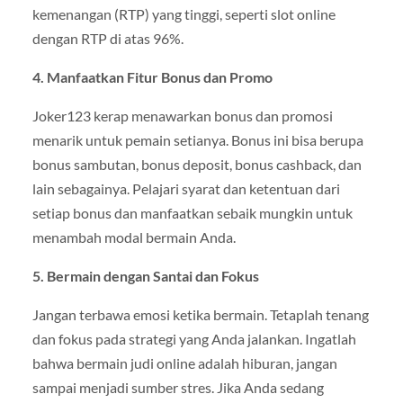
kemenangan (RTP) yang tinggi, seperti slot online
dengan RTP di atas 96%.
4. Manfaatkan Fitur Bonus dan Promo
Joker123 kerap menawarkan bonus dan promosi
menarik untuk pemain setianya. Bonus ini bisa berupa
bonus sambutan, bonus deposit, bonus cashback, dan
lain sebagainya. Pelajari syarat dan ketentuan dari
setiap bonus dan manfaatkan sebaik mungkin untuk
menambah modal bermain Anda.
5. Bermain dengan Santai dan Fokus
Jangan terbawa emosi ketika bermain. Tetaplah tenang
dan fokus pada strategi yang Anda jalankan. Ingatlah
bahwa bermain judi online adalah hiburan, jangan
sampai menjadi sumber stres. Jika Anda sedang