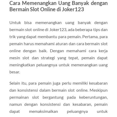
Cara Memenangkan Uang Banyak dengan
Bermain Slot Online di Joker123
Untuk bisa memenangkan uang banyak dengan
bermain slot online di Joker123, ada beberapa tips dan
trik yang dapat membantu para pemain. Pertama, para
pemain harus memahami aturan dan cara bermain slot
online dengan baik. Dengan memahami cara kerja
mesin slot dan strategi yang tepat, pemain dapat
meningkatkan peluangnya untuk memenangkan uang
besar.
Selain itu, para pemain juga perlu memiliki kesabaran
dan konsistensi dalam bermain slot online. Meskipun
permainan slot bergantung pada keberuntungan,
namun dengan konsistensi dan kesabaran, pemain
dapat memaksimalkan peluangnya untuk