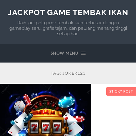
JACKPOT GAME TEMBAK IKAN
Raih jackpot game tembak ikan terbesar dengan
gameplay seru, grafis tajam, dan peluang menang tinggi
setiap hari.
SHOW MENU
TAG:
JOKER123
STICKY POST