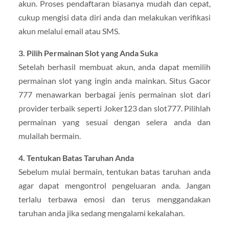
akun. Proses pendaftaran biasanya mudah dan cepat,
cukup mengisi data diri anda dan melakukan verifikasi
akun melalui email atau SMS.
3. Pilih Permainan Slot yang Anda Suka
Setelah berhasil membuat akun, anda dapat memilih
permainan slot yang ingin anda mainkan. Situs Gacor
777 menawarkan berbagai jenis permainan slot dari
provider terbaik seperti Joker123 dan slot777. Pilihlah
permainan yang sesuai dengan selera anda dan
mulailah bermain.
4. Tentukan Batas Taruhan Anda
Sebelum mulai bermain, tentukan batas taruhan anda
agar dapat mengontrol pengeluaran anda. Jangan
terlalu terbawa emosi dan terus menggandakan
taruhan anda jika sedang mengalami kekalahan.