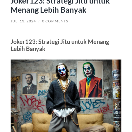
Joker123: Strategi Jitu untuk
Menang Lebih Banyak
JULI 13, 2024
/
0 COMMENTS
Joker123: Strategi Jitu untuk Menang
Lebih Banyak