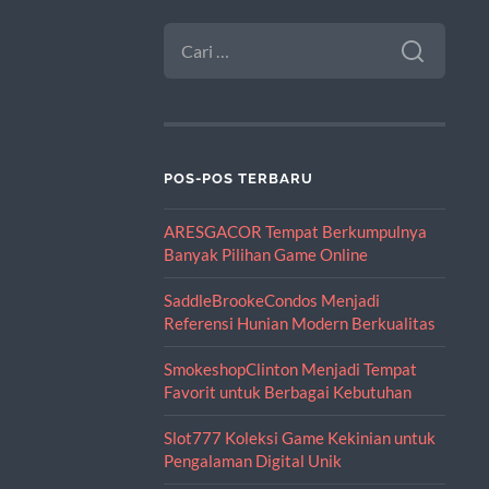
CARI
UNTUK:
POS-POS TERBARU
ARESGACOR Tempat Berkumpulnya
Banyak Pilihan Game Online
SaddleBrookeCondos Menjadi
Referensi Hunian Modern Berkualitas
SmokeshopClinton Menjadi Tempat
Favorit untuk Berbagai Kebutuhan
Slot777 Koleksi Game Kekinian untuk
Pengalaman Digital Unik