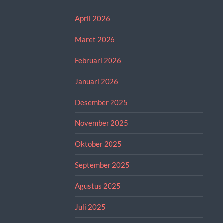
April 2026
Maret 2026
Februari 2026
Januari 2026
Desember 2025
November 2025
Oktober 2025
September 2025
Agustus 2025
Juli 2025