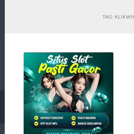
TAG:
KLIKWI