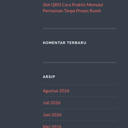
Slot QRIS Cara Praktis Memulai
Permainan Tanpa Proses Rumit
KOMENTAR TERBARU
ARSIP
Agustus 2026
Juli 2026
Juni 2026
Mei 2026