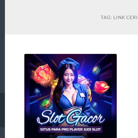
TAG:
LINK CER