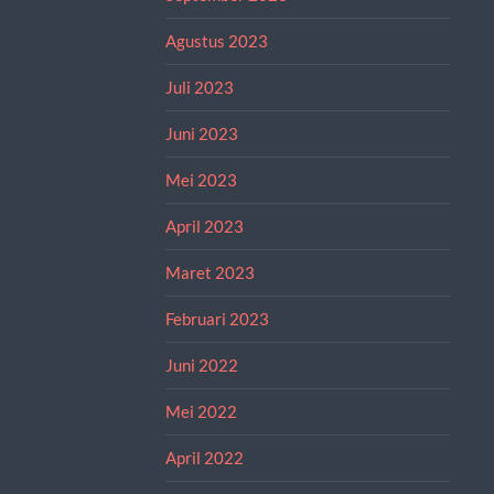
Agustus 2023
Juli 2023
Juni 2023
Mei 2023
April 2023
Maret 2023
Februari 2023
Juni 2022
Mei 2022
April 2022