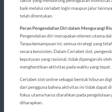
faktor yang mendorong peningkatan intensitas a
baik melalui ceriabet login maupun jalur lainny
telah ditentukan.
Peran Pengendalian Diri dalam Mengurangi Ris
Pengendalian diri merupakan elemen utama dal
Tanpa kemampuan ini, semua strategi yang telah
secara konsisten. Dalam Ceriabet slot, pengen
keputusan yang rasional, tidak dipengaruhi ole
menghentikan aktivitas pada waktu yang tepat.
Ceriabet slot online sebagai bentuk hiburan d
dari pengguna bahwa aktivitas ini tidak dapat di
fokus utama harus diarahkan pada pengelolaan p
diharapkan.