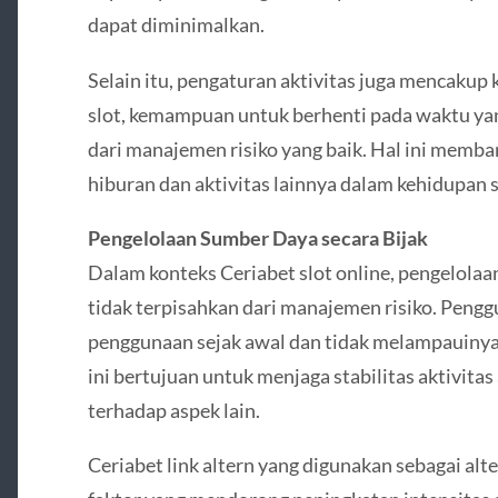
dapat diminimalkan.
Selain itu, pengaturan aktivitas juga mencakup
slot, kemampuan untuk berhenti pada waktu ya
dari manajemen risiko yang baik. Hal ini memb
hiburan dan aktivitas lainnya dalam kehidupan s
Pengelolaan Sumber Daya secara Bijak
Dalam konteks Ceriabet slot online, pengelola
tidak terpisahkan dari manajemen risiko. Peng
penggunaan sejak awal dan tidak melampauinya
ini bertujuan untuk menjaga stabilitas aktivita
terhadap aspek lain.
Ceriabet link altern yang digunakan sebagai alt