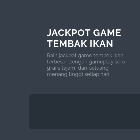
JACKPOT GAME
TEMBAK IKAN
Raih jackpot game tembak ikan
terbesar dengan gameplay seru,
grafis tajam, dan peluang
menang tinggi setiap hari.