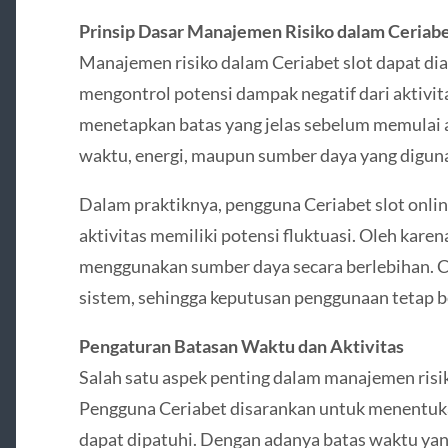
Prinsip Dasar Manajemen Risiko dalam Ceriabe
Manajemen risiko dalam Ceriabet slot dapat dia
mengontrol potensi dampak negatif dari aktivit
menetapkan batas yang jelas sebelum memulai ak
waktu, energi, maupun sumber daya yang digun
Dalam praktiknya, pengguna Ceriabet slot onl
aktivitas memiliki potensi fluktuasi. Oleh karen
menggunakan sumber daya secara berlebihan. C
sistem, sehingga keputusan penggunaan tetap b
Pengaturan Batasan Waktu dan Aktivitas
Salah satu aspek penting dalam manajemen risi
Pengguna Ceriabet disarankan untuk menentukan
dapat dipatuhi. Dengan adanya batas waktu yang