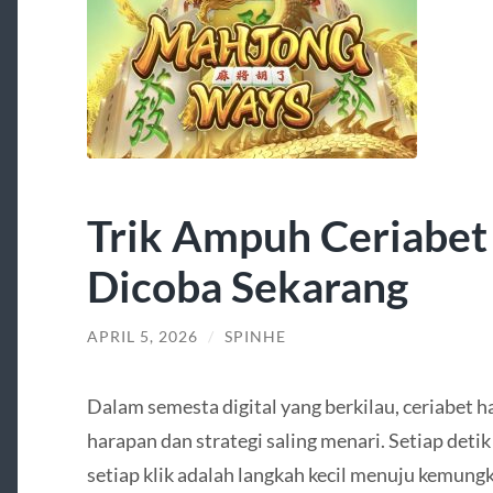
Trik Ampuh Ceriabet
Dicoba Sekarang
APRIL 5, 2026
/
SPINHE
Dalam semesta digital yang berkilau, ceriabet 
harapan dan strategi saling menari. Setiap deti
setiap klik adalah langkah kecil menuju kemung