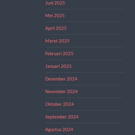
Juni 2025
Mei 2025
April 2025
Maret 2025
Februari 2025
Januari 2025
Desember 2024
November 2024
Oktober 2024
September 2024
Agustus 2024