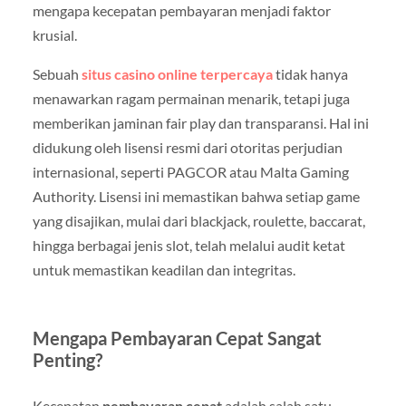
mengapa kecepatan pembayaran menjadi faktor
krusial.
Sebuah
situs casino online terpercaya
tidak hanya
menawarkan ragam permainan menarik, tetapi juga
memberikan jaminan fair play dan transparansi. Hal ini
didukung oleh lisensi resmi dari otoritas perjudian
internasional, seperti PAGCOR atau Malta Gaming
Authority. Lisensi ini memastikan bahwa setiap game
yang disajikan, mulai dari blackjack, roulette, baccarat,
hingga berbagai jenis slot, telah melalui audit ketat
untuk memastikan keadilan dan integritas.
Mengapa Pembayaran Cepat Sangat
Penting?
Kecepatan
pembayaran cepat
adalah salah satu