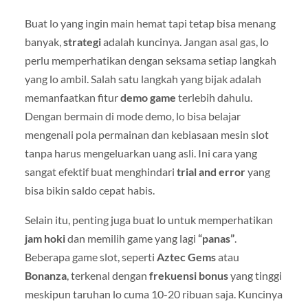
Buat lo yang ingin main hemat tapi tetap bisa menang
banyak,
strategi
adalah kuncinya. Jangan asal gas, lo
perlu memperhatikan dengan seksama setiap langkah
yang lo ambil. Salah satu langkah yang bijak adalah
memanfaatkan fitur
demo game
terlebih dahulu.
Dengan bermain di mode demo, lo bisa belajar
mengenali pola permainan dan kebiasaan mesin slot
tanpa harus mengeluarkan uang asli. Ini cara yang
sangat efektif buat menghindari
trial and error
yang
bisa bikin saldo cepat habis.
Selain itu, penting juga buat lo untuk memperhatikan
jam hoki
dan memilih game yang lagi
“panas”
.
Beberapa game slot, seperti
Aztec Gems
atau
Bonanza
, terkenal dengan
frekuensi bonus
yang tinggi
meskipun taruhan lo cuma 10-20 ribuan saja. Kuncinya