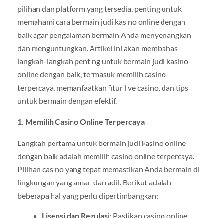
pilihan dan platform yang tersedia, penting untuk
memahami cara bermain judi kasino online dengan
baik agar pengalaman bermain Anda menyenangkan
dan menguntungkan. Artikel ini akan membahas
langkah-langkah penting untuk bermain judi kasino
online dengan baik, termasuk memilih casino
terpercaya, memanfaatkan fitur live casino, dan tips
untuk bermain dengan efektif.
1. Memilih Casino Online Terpercaya
Langkah pertama untuk bermain judi kasino online
dengan baik adalah memilih casino online terpercaya.
Pilihan casino yang tepat memastikan Anda bermain di
lingkungan yang aman dan adil. Berikut adalah
beberapa hal yang perlu dipertimbangkan:
Lisensi dan Regulasi
: Pastikan casino online