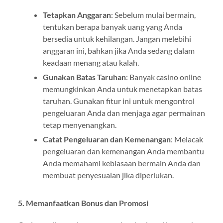
Tetapkan Anggaran
: Sebelum mulai bermain,
tentukan berapa banyak uang yang Anda
bersedia untuk kehilangan. Jangan melebihi
anggaran ini, bahkan jika Anda sedang dalam
keadaan menang atau kalah.
Gunakan Batas Taruhan
: Banyak casino online
memungkinkan Anda untuk menetapkan batas
taruhan. Gunakan fitur ini untuk mengontrol
pengeluaran Anda dan menjaga agar permainan
tetap menyenangkan.
Catat Pengeluaran dan Kemenangan
: Melacak
pengeluaran dan kemenangan Anda membantu
Anda memahami kebiasaan bermain Anda dan
membuat penyesuaian jika diperlukan.
5. Memanfaatkan Bonus dan Promosi