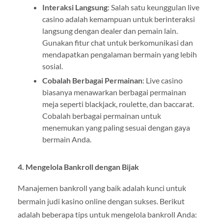
Interaksi Langsung
: Salah satu keunggulan live
casino adalah kemampuan untuk berinteraksi
langsung dengan dealer dan pemain lain.
Gunakan fitur chat untuk berkomunikasi dan
mendapatkan pengalaman bermain yang lebih
sosial.
Cobalah Berbagai Permainan
: Live casino
biasanya menawarkan berbagai permainan
meja seperti blackjack, roulette, dan baccarat.
Cobalah berbagai permainan untuk
menemukan yang paling sesuai dengan gaya
bermain Anda.
4. Mengelola Bankroll dengan Bijak
Manajemen bankroll yang baik adalah kunci untuk
bermain judi kasino online dengan sukses. Berikut
adalah beberapa tips untuk mengelola bankroll Anda: