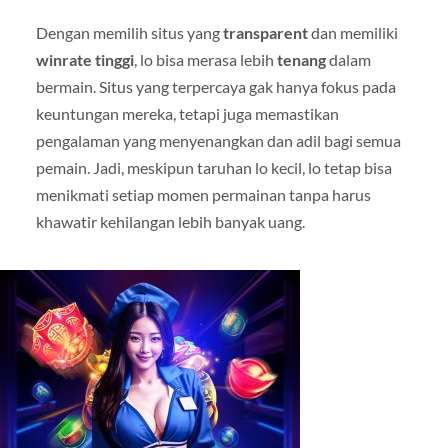
Dengan memilih situs yang
transparent
dan memiliki
winrate tinggi
, lo bisa merasa lebih
tenang
dalam
bermain. Situs yang terpercaya gak hanya fokus pada
keuntungan mereka, tetapi juga memastikan
pengalaman yang menyenangkan dan adil bagi semua
pemain. Jadi, meskipun taruhan lo kecil, lo tetap bisa
menikmati setiap momen permainan tanpa harus
khawatir kehilangan lebih banyak uang.