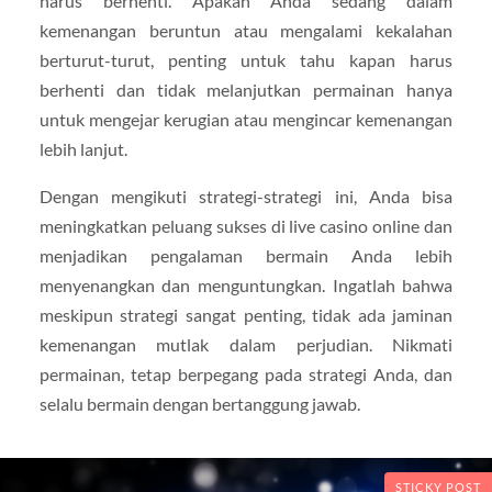
harus berhenti. Apakah Anda sedang dalam
kemenangan beruntun atau mengalami kekalahan
berturut-turut, penting untuk tahu kapan harus
berhenti dan tidak melanjutkan permainan hanya
untuk mengejar kerugian atau mengincar kemenangan
lebih lanjut.
Dengan mengikuti strategi-strategi ini, Anda bisa
meningkatkan peluang sukses di live casino online dan
menjadikan pengalaman bermain Anda lebih
menyenangkan dan menguntungkan. Ingatlah bahwa
meskipun strategi sangat penting, tidak ada jaminan
kemenangan mutlak dalam perjudian. Nikmati
permainan, tetap berpegang pada strategi Anda, dan
selalu bermain dengan bertanggung jawab.
STICKY POST