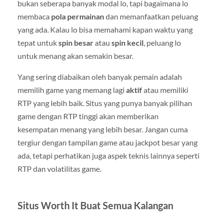
bukan seberapa banyak modal lo, tapi bagaimana lo
membaca
pola permainan
dan memanfaatkan peluang
yang ada. Kalau lo bisa memahami kapan waktu yang
tepat untuk
spin besar
atau
spin kecil
, peluang lo
untuk menang akan semakin besar.
Yang sering diabaikan oleh banyak pemain adalah
memilih game yang memang lagi
aktif
atau memiliki
RTP yang lebih baik. Situs yang punya banyak pilihan
game dengan RTP tinggi akan memberikan
kesempatan menang yang lebih besar. Jangan cuma
tergiur dengan tampilan game atau jackpot besar yang
ada, tetapi perhatikan juga aspek teknis lainnya seperti
RTP dan volatilitas game.
Situs Worth It Buat Semua Kalangan