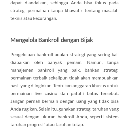
dapat diandalkan, sehingga Anda bisa fokus pada
strategi permainan tanpa khawatir tentang masalah
teknis atau kecurangan.
Mengelola Bankroll dengan Bijak
Pengelolaan bankroll adalah strategi yang sering kali
diabaikan oleh banyak pemain. Namun, tanpa
manajemen bankroll yang baik, bahkan strategi
permainan terbaik sekalipun tidak akan membuahkan
hasil yang diinginkan. Tentukan anggaran khusus untuk
permainan live casino dan patuhi batas tersebut.
Jangan pernah bermain dengan uang yang tidak bisa
Anda rugikan. Selain itu, gunakan strategi taruhan yang
sesuai dengan ukuran bankroll Anda, seperti sistem
taruhan progresif atau taruhan tetap.