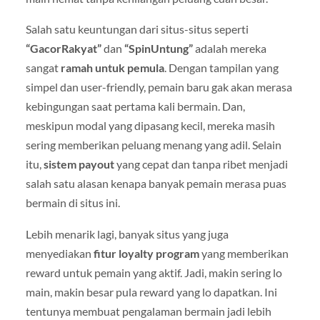
Salah satu keuntungan dari situs-situs seperti
“GacorRakyat”
dan
“SpinUntung”
adalah mereka
sangat
ramah untuk pemula
. Dengan tampilan yang
simpel dan user-friendly, pemain baru gak akan merasa
kebingungan saat pertama kali bermain. Dan,
meskipun modal yang dipasang kecil, mereka masih
sering memberikan peluang menang yang adil. Selain
itu,
sistem payout
yang cepat dan tanpa ribet menjadi
salah satu alasan kenapa banyak pemain merasa puas
bermain di situs ini.
Lebih menarik lagi, banyak situs yang juga
menyediakan
fitur loyalty program
yang memberikan
reward untuk pemain yang aktif. Jadi, makin sering lo
main, makin besar pula reward yang lo dapatkan. Ini
tentunya membuat pengalaman bermain jadi lebih