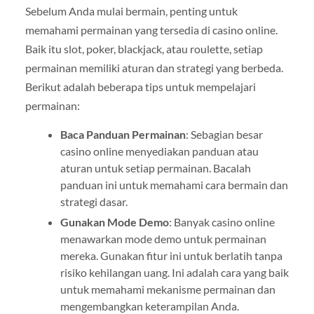
Sebelum Anda mulai bermain, penting untuk
memahami permainan yang tersedia di casino online.
Baik itu slot, poker, blackjack, atau roulette, setiap
permainan memiliki aturan dan strategi yang berbeda.
Berikut adalah beberapa tips untuk mempelajari
permainan:
Baca Panduan Permainan
: Sebagian besar
casino online menyediakan panduan atau
aturan untuk setiap permainan. Bacalah
panduan ini untuk memahami cara bermain dan
strategi dasar.
Gunakan Mode Demo
: Banyak casino online
menawarkan mode demo untuk permainan
mereka. Gunakan fitur ini untuk berlatih tanpa
risiko kehilangan uang. Ini adalah cara yang baik
untuk memahami mekanisme permainan dan
mengembangkan keterampilan Anda.