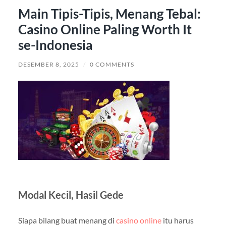
Main Tipis-Tipis, Menang Tebal:
Casino Online Paling Worth It
se-Indonesia
DESEMBER 8, 2025
/
0 COMMENTS
Modal Kecil, Hasil Gede
Siapa bilang buat menang di
casino online
itu harus