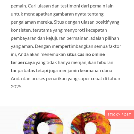
pemain. Cari ulasan dan testimoni dari pemain lain
untuk mendapatkan gambaran nyata tentang
pengalaman mereka. Situs dengan ulasan positif yang
konsisten, terutama yang menyoroti kecepatan
pembayaran dan kejujuran permainan, adalah pilihan
yang aman. Dengan mempertimbangkan semua faktor
ini, Anda akan menemukan
situs casino online
terpercaya
yang tidak hanya menjanjikan hiburan
tanpa batas tetapi juga menjamin keamanan dana
Anda dan proses penarikan yang super cepat di tahun
2025.
STICKY POST