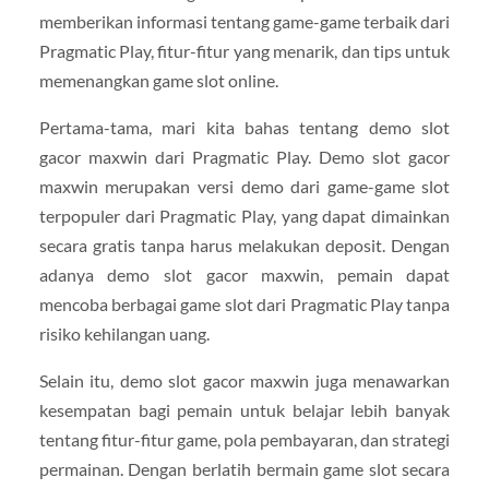
memberikan informasi tentang game-game terbaik dari
Pragmatic Play, fitur-fitur yang menarik, dan tips untuk
memenangkan game slot online.
Pertama-tama, mari kita bahas tentang demo slot
gacor maxwin dari Pragmatic Play. Demo slot gacor
maxwin merupakan versi demo dari game-game slot
terpopuler dari Pragmatic Play, yang dapat dimainkan
secara gratis tanpa harus melakukan deposit. Dengan
adanya demo slot gacor maxwin, pemain dapat
mencoba berbagai game slot dari Pragmatic Play tanpa
risiko kehilangan uang.
Selain itu, demo slot gacor maxwin juga menawarkan
kesempatan bagi pemain untuk belajar lebih banyak
tentang fitur-fitur game, pola pembayaran, dan strategi
permainan. Dengan berlatih bermain game slot secara