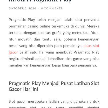
OKTOBER 2, 2024
/
0 COMMENTS
Pragmatic Play telah menjadi salah satu penyedia
permainan casino online terkemuka di dunia. Mereka
terkenal dengan kualitas grafis yang memukau, fitur-
fitur inovatif, dan tentu saja, potensi kemenangan
besar yang bisa diperoleh para pemainnya.
situs slot
gacor
Salah satu hal yang membuat Pragmatic Play
begitu diminati adalah kehadiran slot gacor yang bisa
memberikan kemenangan besar bagi para pemainnya.
Pragmatic Play Menjadi Pusat Latihan Slot
Gacor Hari Ini
Slot gacor merupakan istilah yang digunakan untuk
menyebut slot online yang memiliki tingkat