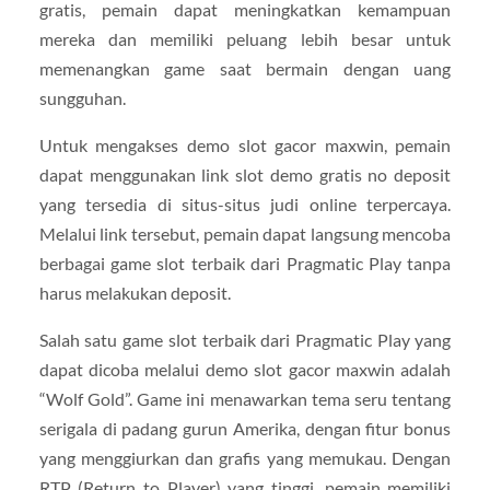
gratis, pemain dapat meningkatkan kemampuan
mereka dan memiliki peluang lebih besar untuk
memenangkan game saat bermain dengan uang
sungguhan.
Untuk mengakses demo slot gacor maxwin, pemain
dapat menggunakan link slot demo gratis no deposit
yang tersedia di situs-situs judi online terpercaya.
Melalui link tersebut, pemain dapat langsung mencoba
berbagai game slot terbaik dari Pragmatic Play tanpa
harus melakukan deposit.
Salah satu game slot terbaik dari Pragmatic Play yang
dapat dicoba melalui demo slot gacor maxwin adalah
“Wolf Gold”. Game ini menawarkan tema seru tentang
serigala di padang gurun Amerika, dengan fitur bonus
yang menggiurkan dan grafis yang memukau. Dengan
RTP (Return to Player) yang tinggi, pemain memiliki