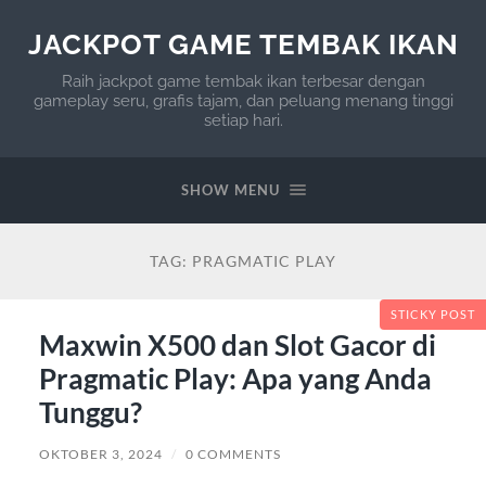
JACKPOT GAME TEMBAK IKAN
Raih jackpot game tembak ikan terbesar dengan
gameplay seru, grafis tajam, dan peluang menang tinggi
setiap hari.
SHOW MENU
TAG:
PRAGMATIC PLAY
STICKY POST
Maxwin X500 dan Slot Gacor di
Pragmatic Play: Apa yang Anda
Tunggu?
OKTOBER 3, 2024
/
0 COMMENTS