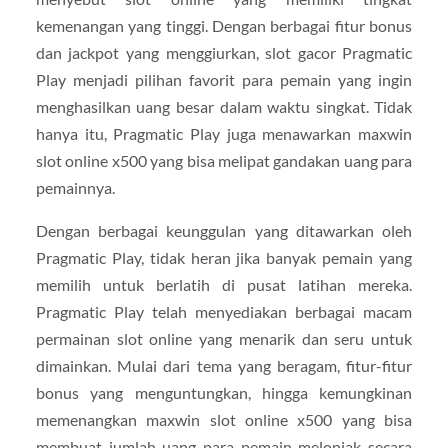
kemenangan yang tinggi. Dengan berbagai fitur bonus
dan jackpot yang menggiurkan, slot gacor Pragmatic
Play menjadi pilihan favorit para pemain yang ingin
menghasilkan uang besar dalam waktu singkat. Tidak
hanya itu, Pragmatic Play juga menawarkan maxwin
slot online x500 yang bisa melipat gandakan uang para
pemainnya.
Dengan berbagai keunggulan yang ditawarkan oleh
Pragmatic Play, tidak heran jika banyak pemain yang
memilih untuk berlatih di pusat latihan mereka.
Pragmatic Play telah menyediakan berbagai macam
permainan slot online yang menarik dan seru untuk
dimainkan. Mulai dari tema yang beragam, fitur-fitur
bonus yang menguntungkan, hingga kemungkinan
memenangkan maxwin slot online x500 yang bisa
membuat jumlah uang para pemain melonjak secara