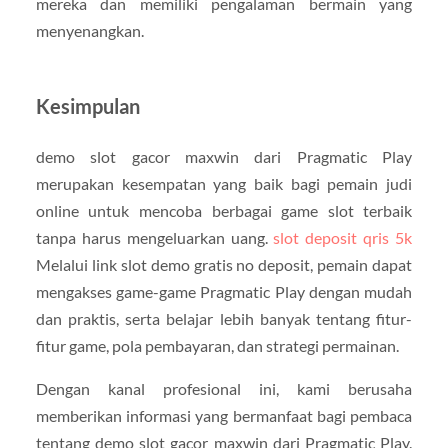
mereka dan memiliki pengalaman bermain yang
menyenangkan.
Kesimpulan
demo slot gacor maxwin dari Pragmatic Play
merupakan kesempatan yang baik bagi pemain judi
online untuk mencoba berbagai game slot terbaik
tanpa harus mengeluarkan uang.
slot deposit qris 5k
Melalui link slot demo gratis no deposit, pemain dapat
mengakses game-game Pragmatic Play dengan mudah
dan praktis, serta belajar lebih banyak tentang fitur-
fitur game, pola pembayaran, dan strategi permainan.
Dengan kanal profesional ini, kami berusaha
memberikan informasi yang bermanfaat bagi pembaca
tentang demo slot gacor maxwin dari Pragmatic Play.