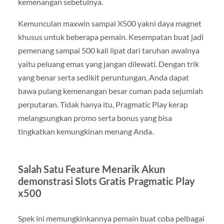
kemenangan sebetulnya.
Kemunculan maxwin sampai X500 yakni daya magnet
khusus untuk beberapa pemain. Kesempatan buat jadi
pemenang sampai 500 kali lipat dari taruhan awalnya
yaitu peluang emas yang jangan dilewati. Dengan trik
yang benar serta sedikit peruntungan, Anda dapat
bawa pulang kemenangan besar cuman pada sejumlah
perputaran. Tidak hanya itu, Pragmatic Play kerap
melangsungkan promo serta bonus yang bisa
tingkatkan kemungkinan menang Anda.
Salah Satu Feature Menarik Akun
demonstrasi Slots Gratis Pragmatic Play
x500
Spek ini memungkinkannya pemain buat coba pelbagai