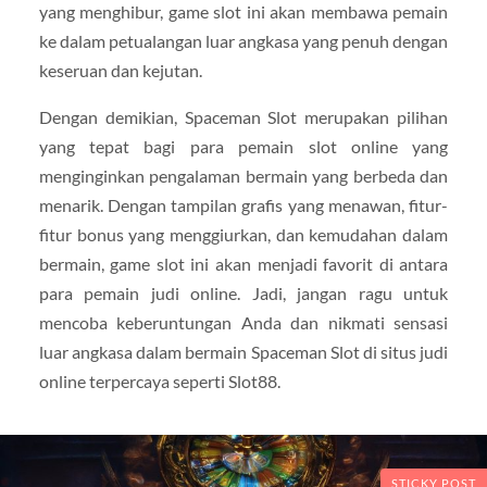
yang menghibur, game slot ini akan membawa pemain
ke dalam petualangan luar angkasa yang penuh dengan
keseruan dan kejutan.
Dengan demikian, Spaceman Slot merupakan pilihan
yang tepat bagi para pemain slot online yang
menginginkan pengalaman bermain yang berbeda dan
menarik. Dengan tampilan grafis yang menawan, fitur-
fitur bonus yang menggiurkan, dan kemudahan dalam
bermain, game slot ini akan menjadi favorit di antara
para pemain judi online. Jadi, jangan ragu untuk
mencoba keberuntungan Anda dan nikmati sensasi
luar angkasa dalam bermain Spaceman Slot di situs judi
online terpercaya seperti Slot88.
STICKY POST