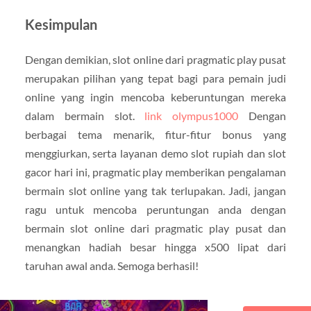
Kesimpulan
Dengan demikian, slot online dari pragmatic play pusat
merupakan pilihan yang tepat bagi para pemain judi
online yang ingin mencoba keberuntungan mereka
dalam bermain slot.
link olympus1000
Dengan
berbagai tema menarik, fitur-fitur bonus yang
menggiurkan, serta layanan demo slot rupiah dan slot
gacor hari ini, pragmatic play memberikan pengalaman
bermain slot online yang tak terlupakan. Jadi, jangan
ragu untuk mencoba peruntungan anda dengan
bermain slot online dari pragmatic play pusat dan
menangkan hadiah besar hingga x500 lipat dari
taruhan awal anda. Semoga berhasil!