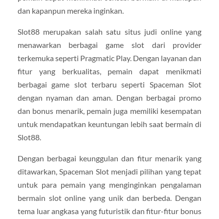
dan kapanpun mereka inginkan.
Slot88 merupakan salah satu situs judi online yang
menawarkan berbagai game slot dari provider
terkemuka seperti Pragmatic Play. Dengan layanan dan
fitur yang berkualitas, pemain dapat menikmati
berbagai game slot terbaru seperti Spaceman Slot
dengan nyaman dan aman. Dengan berbagai promo
dan bonus menarik, pemain juga memiliki kesempatan
untuk mendapatkan keuntungan lebih saat bermain di
Slot88.
Dengan berbagai keunggulan dan fitur menarik yang
ditawarkan, Spaceman Slot menjadi pilihan yang tepat
untuk para pemain yang menginginkan pengalaman
bermain slot online yang unik dan berbeda. Dengan
tema luar angkasa yang futuristik dan fitur-fitur bonus