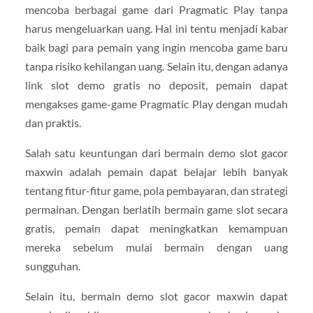
mencoba berbagai game dari Pragmatic Play tanpa
harus mengeluarkan uang. Hal ini tentu menjadi kabar
baik bagi para pemain yang ingin mencoba game baru
tanpa risiko kehilangan uang. Selain itu, dengan adanya
link slot demo gratis no deposit, pemain dapat
mengakses game-game Pragmatic Play dengan mudah
dan praktis.
Salah satu keuntungan dari bermain demo slot gacor
maxwin adalah pemain dapat belajar lebih banyak
tentang fitur-fitur game, pola pembayaran, dan strategi
permainan. Dengan berlatih bermain game slot secara
gratis, pemain dapat meningkatkan kemampuan
mereka sebelum mulai bermain dengan uang
sungguhan.
Selain itu, bermain demo slot gacor maxwin dapat