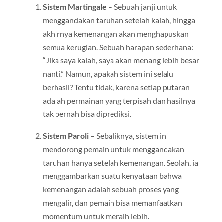
Sistem Martingale
– Sebuah janji untuk
menggandakan taruhan setelah kalah, hingga
akhirnya kemenangan akan menghapuskan
semua kerugian. Sebuah harapan sederhana:
“Jika saya kalah, saya akan menang lebih besar
nanti.” Namun, apakah sistem ini selalu
berhasil? Tentu tidak, karena setiap putaran
adalah permainan yang terpisah dan hasilnya
tak pernah bisa diprediksi.
Sistem Paroli
– Sebaliknya, sistem ini
mendorong pemain untuk menggandakan
taruhan hanya setelah kemenangan. Seolah, ia
menggambarkan suatu kenyataan bahwa
kemenangan adalah sebuah proses yang
mengalir, dan pemain bisa memanfaatkan
momentum untuk meraih lebih.