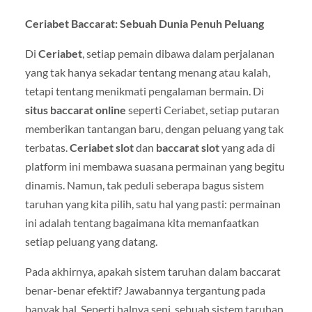
Ceriabet Baccarat: Sebuah Dunia Penuh Peluang
Di
Ceriabet
, setiap pemain dibawa dalam perjalanan
yang tak hanya sekadar tentang menang atau kalah,
tetapi tentang menikmati pengalaman bermain. Di
situs baccarat online
seperti Ceriabet, setiap putaran
memberikan tantangan baru, dengan peluang yang tak
terbatas.
Ceriabet slot
dan
baccarat slot
yang ada di
platform ini membawa suasana permainan yang begitu
dinamis. Namun, tak peduli seberapa bagus sistem
taruhan yang kita pilih, satu hal yang pasti: permainan
ini adalah tentang bagaimana kita memanfaatkan
setiap peluang yang datang.
Pada akhirnya, apakah sistem taruhan dalam baccarat
benar-benar efektif? Jawabannya tergantung pada
banyak hal. Seperti halnya seni, sebuah sistem taruhan