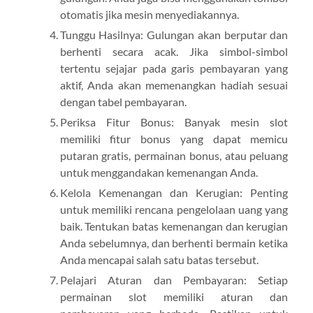
otomatis jika mesin menyediakannya.
Tunggu Hasilnya: Gulungan akan berputar dan
berhenti secara acak. Jika simbol-simbol
tertentu sejajar pada garis pembayaran yang
aktif, Anda akan memenangkan hadiah sesuai
dengan tabel pembayaran.
Periksa Fitur Bonus: Banyak mesin slot
memiliki fitur bonus yang dapat memicu
putaran gratis, permainan bonus, atau peluang
untuk menggandakan kemenangan Anda.
Kelola Kemenangan dan Kerugian: Penting
untuk memiliki rencana pengelolaan uang yang
baik. Tentukan batas kemenangan dan kerugian
Anda sebelumnya, dan berhenti bermain ketika
Anda mencapai salah satu batas tersebut.
Pelajari Aturan dan Pembayaran: Setiap
permainan slot memiliki aturan dan