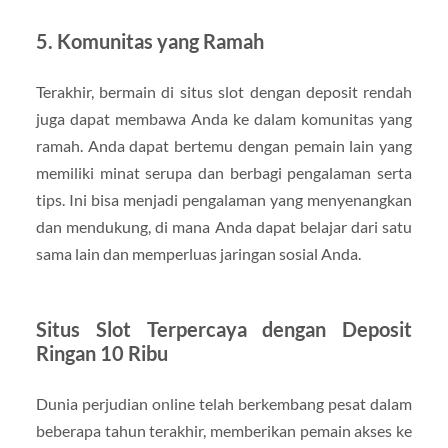
5.
Komunitas yang Ramah
Terakhir, bermain di situs slot dengan deposit rendah
juga dapat membawa Anda ke dalam komunitas yang
ramah. Anda dapat bertemu dengan pemain lain yang
memiliki minat serupa dan berbagi pengalaman serta
tips. Ini bisa menjadi pengalaman yang menyenangkan
dan mendukung, di mana Anda dapat belajar dari satu
sama lain dan memperluas jaringan sosial Anda.
Situs Slot Terpercaya dengan Deposit
Ringan 10 Ribu
Dunia perjudian online telah berkembang pesat dalam
beberapa tahun terakhir, memberikan pemain akses ke