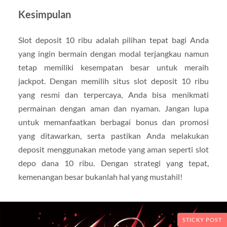
Kesimpulan
Slot deposit 10 ribu adalah pilihan tepat bagi Anda
yang ingin bermain dengan modal terjangkau namun
tetap memiliki kesempatan besar untuk meraih
jackpot. Dengan memilih situs slot deposit 10 ribu
yang resmi dan terpercaya, Anda bisa menikmati
permainan dengan aman dan nyaman. Jangan lupa
untuk memanfaatkan berbagai bonus dan promosi
yang ditawarkan, serta pastikan Anda melakukan
deposit menggunakan metode yang aman seperti slot
depo dana 10 ribu. Dengan strategi yang tepat,
kemenangan besar bukanlah hal yang mustahil!
STICKY POST