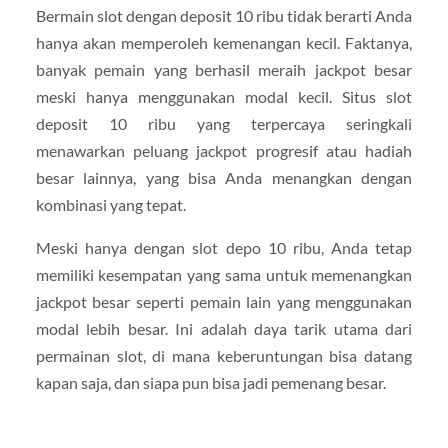
Bermain slot dengan deposit 10 ribu tidak berarti Anda
hanya akan memperoleh kemenangan kecil. Faktanya,
banyak pemain yang berhasil meraih jackpot besar
meski hanya menggunakan modal kecil. Situs slot
deposit 10 ribu yang terpercaya seringkali
menawarkan peluang jackpot progresif atau hadiah
besar lainnya, yang bisa Anda menangkan dengan
kombinasi yang tepat.
Meski hanya dengan slot depo 10 ribu, Anda tetap
memiliki kesempatan yang sama untuk memenangkan
jackpot besar seperti pemain lain yang menggunakan
modal lebih besar. Ini adalah daya tarik utama dari
permainan slot, di mana keberuntungan bisa datang
kapan saja, dan siapa pun bisa jadi pemenang besar.