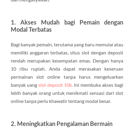
1.
Akses Mudah bagi Pemain dengan
Modal Terbatas
Bagi banyak pemain, terutama yang baru memulai atau
memiliki anggaran terbatas, situs slot dengan deposit
rendah merupakan kesempatan emas. Dengan hanya
10 ribu rupiah, Anda dapat merasakan keseruan
permainan slot online tanpa harus mengeluarkan
banyak uang
slot deposit 10k
. Ini membuka akses bagi
lebih banyak orang untuk menikmati sensasi dari slot
online tanpa perlu khawatir tentang modal besar.
2.
Meningkatkan Pengalaman Bermain