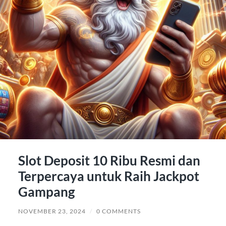
Slot Deposit 10 Ribu Resmi dan
Terpercaya untuk Raih Jackpot
Gampang
NOVEMBER 23, 2024
/
0 COMMENTS