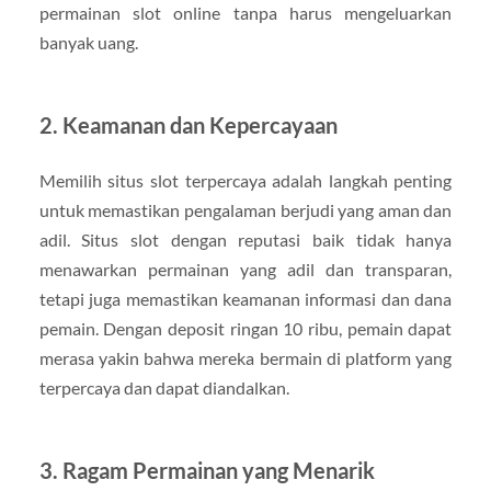
permainan slot online tanpa harus mengeluarkan
banyak uang.
2.
Keamanan dan Kepercayaan
Memilih situs slot terpercaya adalah langkah penting
untuk memastikan pengalaman berjudi yang aman dan
adil. Situs slot dengan reputasi baik tidak hanya
menawarkan permainan yang adil dan transparan,
tetapi juga memastikan keamanan informasi dan dana
pemain. Dengan deposit ringan 10 ribu, pemain dapat
merasa yakin bahwa mereka bermain di platform yang
terpercaya dan dapat diandalkan.
3.
Ragam Permainan yang Menarik