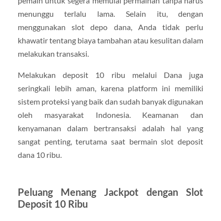
pemain untuk segera memulai permainan tanpa harus
menunggu terlalu lama. Selain itu, dengan
menggunakan slot depo dana, Anda tidak perlu
khawatir tentang biaya tambahan atau kesulitan dalam
melakukan transaksi.
Melakukan deposit 10 ribu melalui Dana juga
seringkali lebih aman, karena platform ini memiliki
sistem proteksi yang baik dan sudah banyak digunakan
oleh masyarakat Indonesia. Keamanan dan
kenyamanan dalam bertransaksi adalah hal yang
sangat penting, terutama saat bermain slot deposit
dana 10 ribu.
Peluang Menang Jackpot dengan Slot
Deposit 10 Ribu