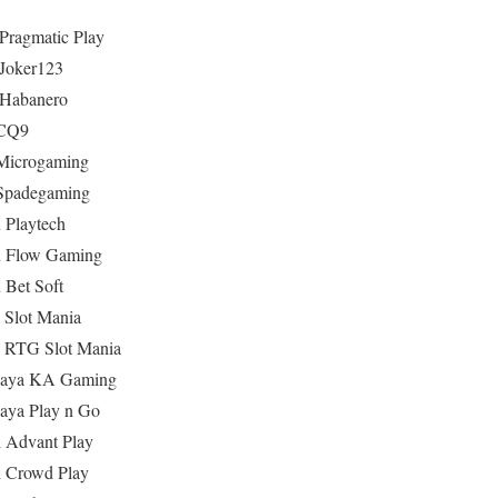
Pragmatic Play
 Joker123
 Habanero
 CQ9
 Microgaming
 Spadegaming
 Playtech
u Flow Gaming
 Bet Soft
 Slot Mania
k RTG Slot Mania
rcaya KA Gaming
caya Play n Go
i Advant Play
i Crowd Play