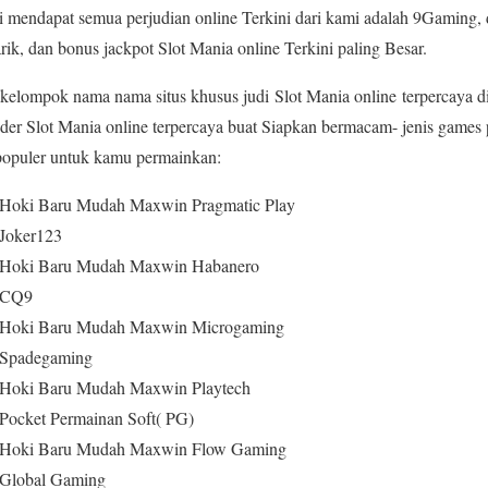
asti mendapat semua perjudian online Terkini dari kami adalah 9Gaming
rik, dan bonus jackpot Slot Mania online Terkini paling Besar.
 kelompok nama nama situs khusus judi Slot Mania online terpercaya d
der Slot Mania online terpercaya buat Siapkan bermacam- jenis games
populer untuk kamu permainkan:
g Hoki Baru Mudah Maxwin Pragmatic Play
 Joker123
ng Hoki Baru Mudah Maxwin Habanero
r CQ9
ng Hoki Baru Mudah Maxwin Microgaming
 Spadegaming
g Hoki Baru Mudah Maxwin Playtech
 Pocket Permainan Soft( PG)
ng Hoki Baru Mudah Maxwin Flow Gaming
 Global Gaming