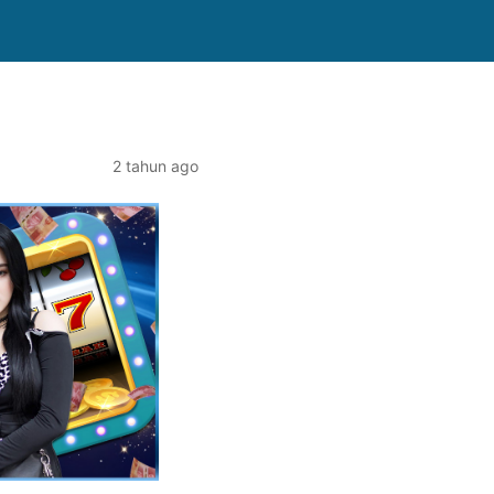
2 tahun ago