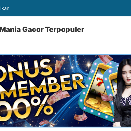
Ikan
 Mania Gacor Terpopuler