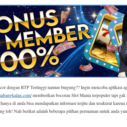
acor dengan RTP Tertinggi namun bingung?? Ingin mencoba aplikasi-ap
mabangkalan.com/
memberikan bocoran Slot Mania terpopuler tapi gak
 hanya di anda bisa mendapatkan informasi terjitu dan terakurat kare
ng loh! Nah berikut adalah beberapa pilihan permainan untuk anda yan