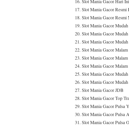
Slot Mania Gacor Hari I
Slot Mania Gacor Resmi
Slot Mania Gacor Resmi 
Slot Mania Gacor Mudah
Slot Mania Gacor Mudah
Slot Mania Gacor Muda
Slot Mania Gacor Malam 
Slot Mania Gacor Malam In
Slot Mania Gacor Malam 
Slot Mania Gacor Mudah J
Slot Mania Gacor Mudah
Slot Mania Gacor JDB
Slot Mania Gacor Top T
Slot Mania Gacor Pulsa 
Slot Mania Gacor Pulsa A
Slot Mania Gacor Pulsa 