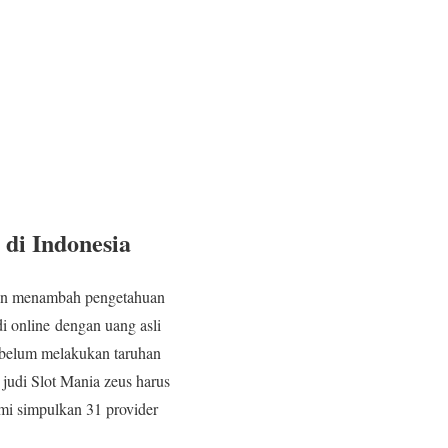
 di Indonesia
akan menambah pengetahuan
i online dengan uang asli
sebelum melakukan taruhan
udi Slot Mania zeus harus
mi simpulkan 31 provider