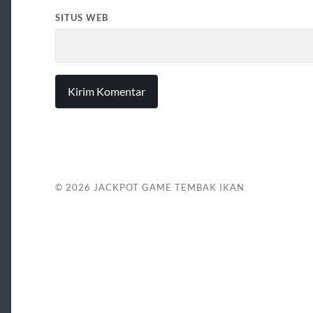
SITUS WEB
© 2026
JACKPOT GAME TEMBAK IKAN