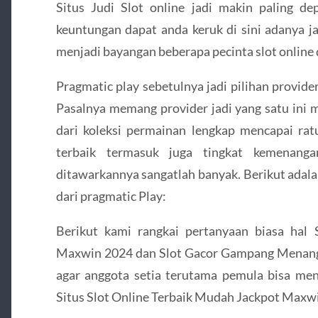
Situs Judi Slot online jadi makin paling d
keuntungan dapat anda keruk di sini adanya ja
menjadi bayangan beberapa pecinta slot online d
Pragmatic play sebetulnya jadi pilihan provide
Pasalnya memang provider jadi yang satu ini 
dari koleksi permainan lengkap mencapai ratu
terbaik termasuk juga tingkat kemenang
ditawarkannya sangatlah banyak. Berikut adalah
dari pragmatic Play:
Berikut kami rangkai pertanyaan biasa hal
Maxwin 2024 dan Slot Gacor Gampang Menang
agar anggota setia terutama pemula bisa men
Situs Slot Online Terbaik Mudah Jackpot Maxw