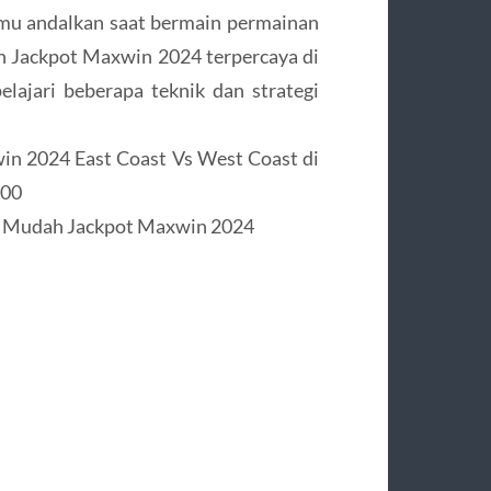
mu andalkan saat bermain permainan
ah Jackpot Maxwin 2024 terpercaya di
lajari beberapa teknik dan strategi
in 2024 East Coast Vs West Coast di
500
aik Mudah Jackpot Maxwin 2024