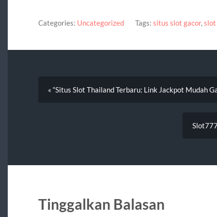
Categories:
Uncategorized
Tags:
situs slot gacor
,
slot
« “Situs Slot Thailand Terbaru: Link Jackpot Mudah G
Slot777
Tinggalkan Balasan