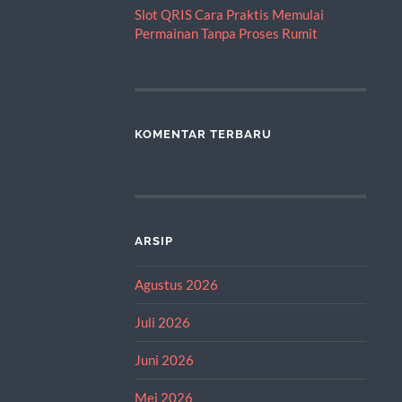
Slot QRIS Cara Praktis Memulai
Permainan Tanpa Proses Rumit
KOMENTAR TERBARU
ARSIP
Agustus 2026
Juli 2026
Juni 2026
Mei 2026