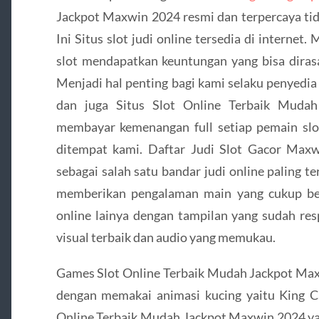
Jackpot Maxwin 2024 resmi dan terpercaya ti
Ini Situs slot judi online tersedia di internet
slot mendapatkan keuntungan yang bisa diras
Menjadi hal penting bagi kami selaku penyedi
dan juga Situs Slot Online Terbaik Muda
membayar kemenangan full setiap pemain slot
ditempat kami. Daftar Judi Slot Gacor Ma
sebagai salah satu bandar judi online paling t
memberikan pengalaman main yang cukup ber
online lainya dengan tampilan yang sudah re
visual terbaik dan audio yang memukau.
Games Slot Online Terbaik Mudah Jackpot Maxw
dengan memakai animasi kucing yaitu King Ca
Online Terbaik Mudah Jackpot Maxwin 2024 yan