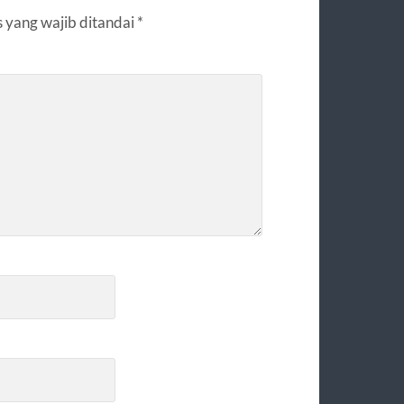
 yang wajib ditandai
*