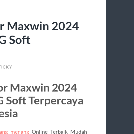
cor Maxwin 2024
G Soft
TICKY
cor Maxwin 2024
 Soft Terpercaya
esia
pang menang
Online Terbaik Mudah