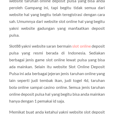
website taruhan online deposit pulsa yang bisa anda
peroleh Gampang ini, tapi begitu tidak semua dari
website hal yang begitu telah teregistrasi dengan cara
sah. Umumnya dari website slot online hal yang begitu
yakni website gadungan yang manfaatkan deposit
pulsa.
Slot88 yakni website saran bermain
slot online
deposit
pulsa yang resmi berada di Indonesia. Sediakan
berbagai jenis game slot online lewat pulsa yang bisa
ada mainkan. Selain itu website Slot Online Deposit
Pulsa ini ada berbagai jejeran jenis taruhan online yang
lain seperti judi tembak ikan, judi togel 4d, taruhan
bola online sampai casino online. Semua jenis taruhan
online deposit pulsa hal yang begitu bisa anda mainkan
hanya dengan 1 pemakai id saja.
Memikat buat anda ketahui yakni website slot deposit