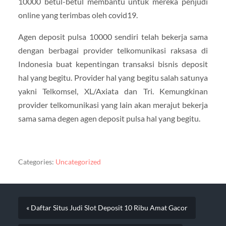
10000 betul-betul membantu untuk mereka penjudi
online yang terimbas oleh covid19.
Agen deposit pulsa 10000 sendiri telah bekerja sama
dengan berbagai provider telkomunikasi raksasa di
Indonesia buat kepentingan transaksi bisnis deposit
hal yang begitu. Provider hal yang begitu salah satunya
yakni Telkomsel, XL/Axiata dan Tri. Kemungkinan
provider telkomunikasi yang lain akan merajut bekerja
sama sama degen agen deposit pulsa hal yang begitu.
Categories:
Uncategorized
« Daftar Situs Judi Slot Deposit 10 Ribu Amat Gacor