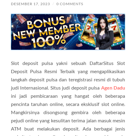
DESEMBER 17, 2023
/
0 COMMENTS
Slot deposit pulsa yakni sebuah DaftarSitus Slot
Deposit Pulsa Resmi Terbaik yang mengaplikasikan
langkah deposit pulsa dan teregistrasi resmi di tubuh
judi Internasional. Situs judi deposit pulsa
Agen Dadu
ini jadi pembicaraan yang hangat oleh beberapa
pencinta taruhan online, secara eksklusif slot online.
Mangkirsinya disongsong gembira oleh beberapa
pejudi online yang kesulitan terima jalan masuk mesin
ATM buat melakukan deposit. Ada berbagai jenis