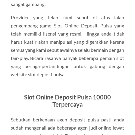
sangat gampang.
Provider yang telah kami sebut di atas ialah
pengembang game Slot Online Deposit Pulsa yang
telah memiliki lisensi yang resmi. Hingga anda tidak
harus kuatir akan manipulasi yang digerakkan karena
semua yang kami sebut awalnya selalu bermain dengan
fair-play. Bicara rasanya banyak beberapa pemain slot
yang berlaga-pertandingan untuk gabung dengan
website slot deposit pulsa.
Slot Online Deposit Pulsa 10000
Terpercaya
Sebutkan berkenaan agen deposit pulsa pasti anda
sudah mengenali ada beberapa agen judi online lewat