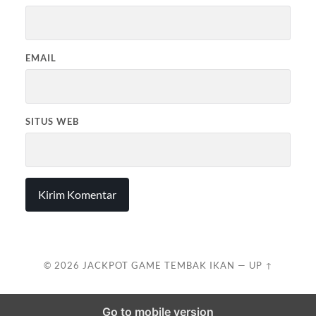
EMAIL
SITUS WEB
© 2026
JACKPOT GAME TEMBAK IKAN
—
UP ↑
Go to mobile version