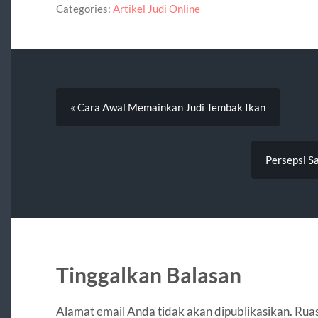
Categories:
Artikel Judi Online
« Cara Awal Memainkan Judi Tembak Ikan
Persepsi S
Tinggalkan Balasan
Alamat email Anda tidak akan dipublikasikan.
Ruas