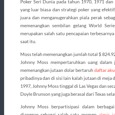
Poker Seri Dunia pada tahun 1970, 1971 dan 
yang luar biasa dan strategi poker yang efekt
juara dan menganugerahkan piala perak sebag
memenangkan sembilan gelang World Series
merupakan salah satu pencapaian terbesarnya s
saat itu.
Moss telah memenangkan jumlah total $ 824.
Johnny Moss mempertaruhkan uang dalam ju
memenangkan jutaan dolar bertaruh
daftar ak
pribadinya dan di sisi lain kalah jutaan di me
1997, Johnny Moss tinggal di Las Vegas dan sec
Doyle Brunson yang juga berasal dari Texas se
Johnny Moss berpartisipasi dalam berbaga
dianggap sebagai salah satu momen
alexis j