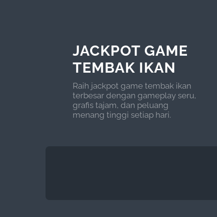
JACKPOT GAME
TEMBAK IKAN
Raih jackpot game tembak ikan
terbesar dengan gameplay seru,
grafis tajam, dan peluang
menang tinggi setiap hari.