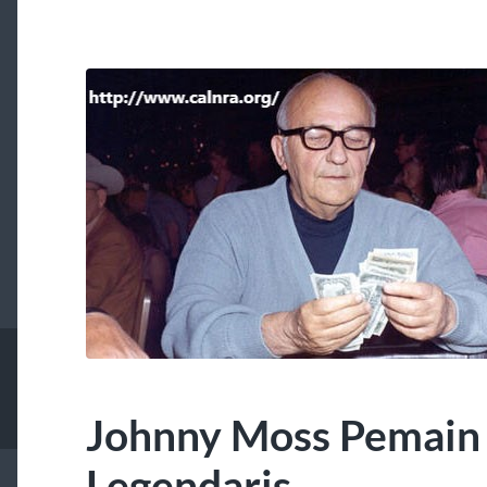
Johnny Moss Pemain
Legendaris