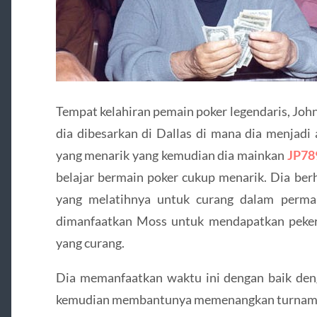
Tempat kelahiran pemain poker legendaris, John
dia dibesarkan di Dallas di mana dia menjadi
yang menarik yang kemudian dia mainkan
JP78
belajar bermain poker cukup menarik. Dia be
yang melatihnya untuk curang dalam perma
dimanfaatkan Moss untuk mendapatkan peker
yang curang.
Dia memanfaatkan waktu ini dengan baik deng
kemudian membantunya memenangkan turnam