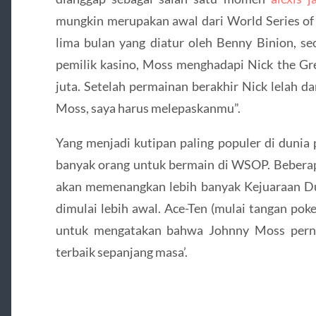
mungkin merupakan awal dari World Series of 
lima bulan yang diatur oleh Benny Binion, s
pemilik kasino, Moss menghadapi Nick the Gre
juta. Setelah permainan berakhir Nick lelah 
Moss, saya harus melepaskanmu”.
Yang menjadi kutipan paling populer di dunia 
banyak orang untuk bermain di WSOP. Beber
akan memenangkan lebih banyak Kejuaraan Dun
dimulai lebih awal. Ace-Ten (mulai tangan pok
untuk mengatakan bahwa Johnny Moss perna
terbaik sepanjang masa’.