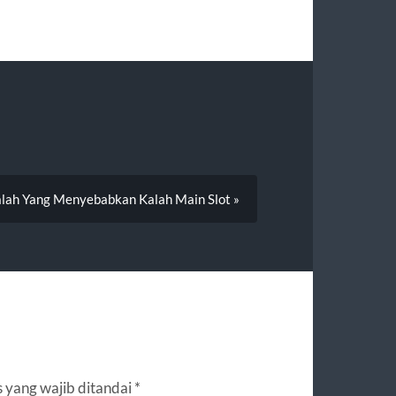
alah Yang Menyebabkan Kalah Main Slot »
 yang wajib ditandai
*