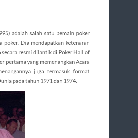
95) adalah salah satu pemain poker
ia poker. Dia mendapatkan ketenaran
cara resmi dilantik di Poker Hall of
ker pertama yang memenangkan Acara
enangannya juga termasuk format
 Dunia pada tahun 1971 dan 1974.