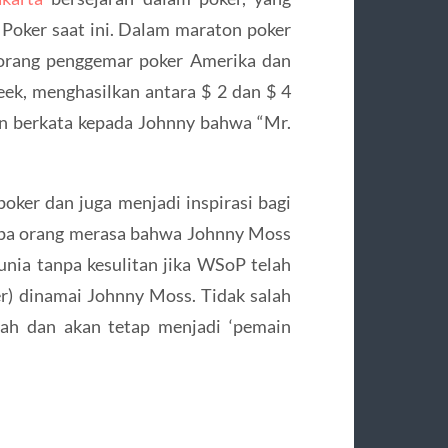
Poker saat ini. Dalam maraton poker
eorang penggemar poker Amerika dan
ek, menghasilkan antara $ 2 dan $ 4
dan berkata kepada Johnny bahwa “Mr.
poker dan juga menjadi inspirasi bagi
apa orang merasa bahwa Johnny Moss
ia tanpa kesulitan jika WSoP telah
er) dinamai Johnny Moss. Tidak salah
h dan akan tetap menjadi ‘pemain