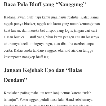
Baca Pola Bluff yang “Nanggung”
Kadang lawan bluff, tapi kamu juga harus realistis. Kalau kamu
nggak punya blocker, nggak ada kartu yang nutup kemungkinan
kuat lawan, dan mereka bet di spot yang logis, jangan cari-cari
alasan buat call. Bluff yang bikin kamu pengen call itu biasanya
ukurannya kecil, timingnya ragu, atau tiba-tiba overbet tanpa
cerita. Kalau tanda-tandanya nggak ada, fold aja dan tunggu
kesempatan nangkep bluff lagi.
Jangan Kejebak Ego dan “Balas
Dendam”
Kesalahan paling mahal itu tetap lanjut cuma karena “udah
terlanjur”. Poker nggak peduli masa lalu. Hand sebelumnya
kalah? Ya udah. Di MAUPOKER, keputusan terbaik selalu