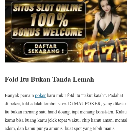
Fold Itu Bukan Tanda Lemah
Banyak pemain
poker
baru mikir fold itu “takut kalah”. Padahal
di poker, fold adalah tombol save. Di MAUPOKER, yang dikejar
itu bukan menang satu hand doang, tapi menang konsisten. Kalau
kamu bisa buang kartu jelek tepat waktu, chip kamu aman, mental
adem, dan kamu punya amunisi buat spot yang lebih manis.