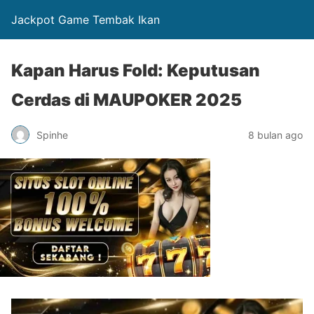
Jackpot Game Tembak Ikan
Kapan Harus Fold: Keputusan
Cerdas di MAUPOKER 2025
Spinhe
8 bulan ago