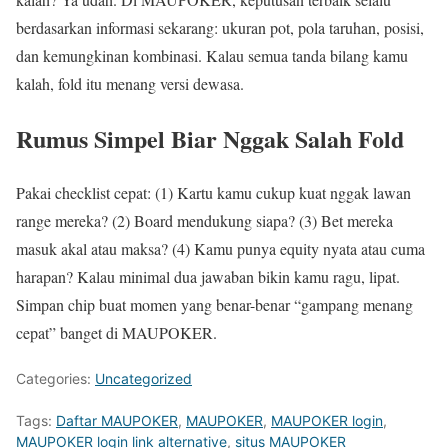
berdasarkan informasi sekarang: ukuran pot, pola taruhan, posisi,
dan kemungkinan kombinasi. Kalau semua tanda bilang kamu
kalah, fold itu menang versi dewasa.
Rumus Simpel Biar Nggak Salah Fold
Pakai checklist cepat: (1) Kartu kamu cukup kuat nggak lawan
range mereka? (2) Board mendukung siapa? (3) Bet mereka
masuk akal atau maksa? (4) Kamu punya equity nyata atau cuma
harapan? Kalau minimal dua jawaban bikin kamu ragu, lipat.
Simpan chip buat momen yang benar-benar “gampang menang
cepat” banget di MAUPOKER.
Categories:
Uncategorized
Tags:
Daftar MAUPOKER
,
MAUPOKER
,
MAUPOKER login
,
MAUPOKER login link alternative
,
situs MAUPOKER