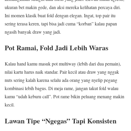
ukuran bet makin gede, dan aksi mereka kelihatan percaya diri.
Ini momen klasik buat fold dengan elegan. Ingat, top pair itu
sering terasa keren, tapi bisa jadi cuma “korban” kalau papan
ngasih banyak draw yang jadi.
Pot Ramai, Fold Jadi Lebih Waras
Kalau hand kamu masuk pot multiway (lebih dari dua pemain),
nilai kartu harus naik standar. Pair kecil atau draw yang nggak
nuts sering kalah karena selalu ada orang yang nyelip pegang
kombinasi lebih bagus. Di meja rame, jangan takut fold walau
kamu “udah keburu call”. Pot rame bikin peluang menang makin
kecil.
Lawan Tipe “Ngegas” Tapi Konsisten