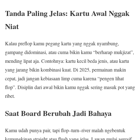
Tanda Paling Jelas: Kartu Awal Nggak
Niat
Kalau preflop kamu pegang kartu yang nggak nyambung,
gampang didominasi, atau cuma bikin kamu “berharap mukjizat”,
mending lipat aja. Contohnya: kartu kecil beda jenis, atau kartu
yang jarang bikin kombinasi kuat. Di 2025, permainan makin
cepat, jadi jangan kebiasaan limp cuma karena “pengen lihat
flop”. Disiplin dari awal bikin kamu nggak sering masuk pot yang
ribet.
Saat Board Berubah Jadi Bahaya
Kamu udah punya pair, tapi flop–turn–river malah ngebentuk
kemungkinan straight atau flush yang jelas. Lawan mulai agresif,