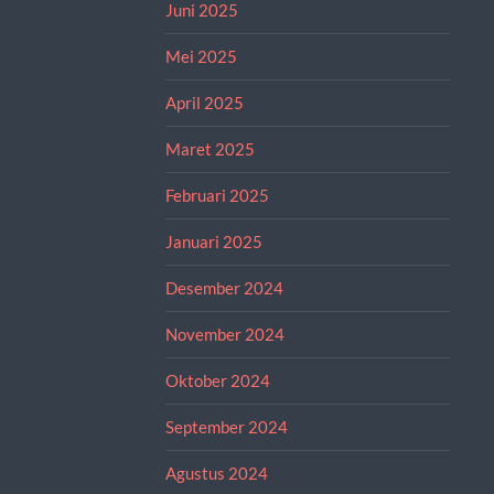
Juni 2025
Mei 2025
April 2025
Maret 2025
Februari 2025
Januari 2025
Desember 2024
November 2024
Oktober 2024
September 2024
Agustus 2024