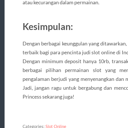
atau kecurangan dalam permainan.
Kesimpulan:
Dengan berbagai keunggulan yang ditawarkan, 
terbaik bagi para pencinta judi slot online di I
Dengan minimum deposit hanya 10rb, transaks
berbagai pilihan permainan slot yang men
pengalaman berjudi yang menyenangkan dan 
Jadi, jangan ragu untuk bergabung dan menco
Princess sekarang juga!
Categories:
Slot Online