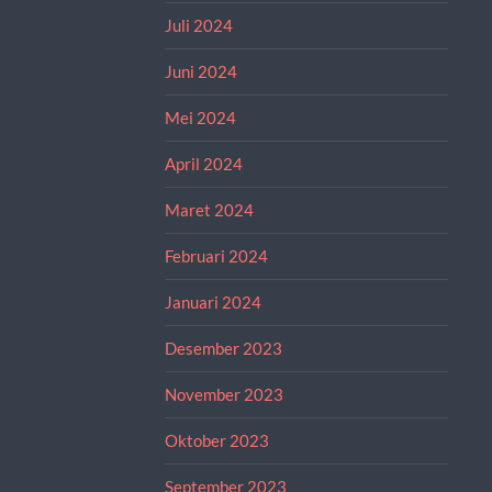
Juli 2024
Juni 2024
Mei 2024
April 2024
Maret 2024
Februari 2024
Januari 2024
Desember 2023
November 2023
Oktober 2023
September 2023