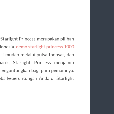
Starlight Princess merupakan pilihan
ndonesia.
demo starlight princess 1000
i mudah melalui pulsa Indosat, dan
arik, Starlight Princess menjamin
menguntungkan bagi para pemainnya.
ba keberuntungan Anda di Starlight