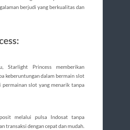
galaman berjudi yang berkualitas dan
cess:
, Starlight Princess memberikan
a keberuntungan dalam bermain slot
i permainan slot yang menarik tanpa
posit melalui pulsa Indosat tanpa
an transaksi dengan cepat dan mudah.