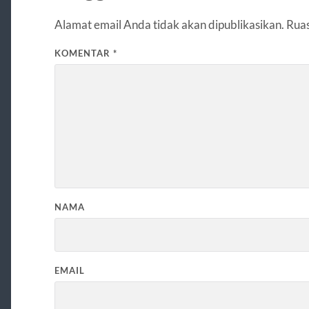
Alamat email Anda tidak akan dipublikasikan.
Ruas
KOMENTAR
*
NAMA
EMAIL