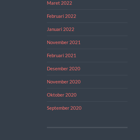
Maret 2022
Februari 2022
Januari 2022
November 2021
Februari 2021
Desember 2020
November 2020
Oktober 2020
September 2020