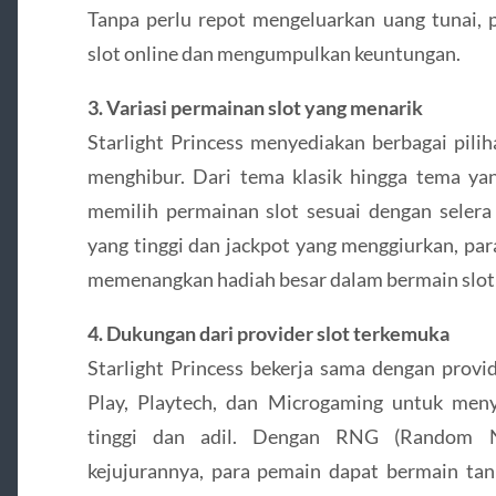
Tanpa perlu repot mengeluarkan uang tunai, 
slot online dan mengumpulkan keuntungan.
3. Variasi permainan slot yang menarik
Starlight Princess menyediakan berbagai pili
menghibur. Dari tema klasik hingga tema ya
memilih permainan slot sesuai dengan seler
yang tinggi dan jackpot yang menggiurkan, pa
memenangkan hadiah besar dalam bermain slot on
4. Dukungan dari provider slot terkemuka
Starlight Princess bekerja sama dengan provi
Play, Playtech, dan Microgaming untuk meny
tinggi dan adil. Dengan RNG (Random N
kejujurannya, para pemain dapat bermain tan