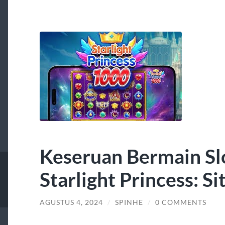
Keseruan Bermain Slo
Starlight Princess: Si
AGUSTUS 4, 2024
/
SPINHE
/
0 COMMENTS