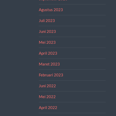
Agustus 2023
Juli 2023
Juni 2023
Mei 2023
April 2023
Maret 2023
Februari 2023
Juni 2022
Mei 2022
April 2022