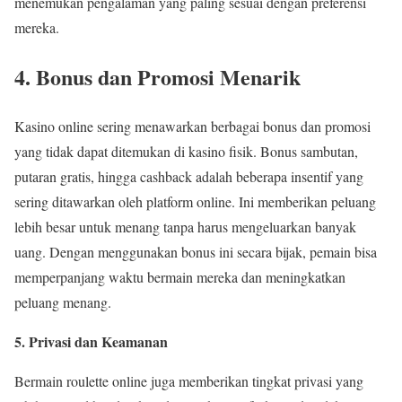
menemukan pengalaman yang paling sesuai dengan preferensi
mereka.
4. Bonus dan Promosi Menarik
Kasino online sering menawarkan berbagai bonus dan promosi
yang tidak dapat ditemukan di kasino fisik. Bonus sambutan,
putaran gratis, hingga cashback adalah beberapa insentif yang
sering ditawarkan oleh platform online. Ini memberikan peluang
lebih besar untuk menang tanpa harus mengeluarkan banyak
uang. Dengan menggunakan bonus ini secara bijak, pemain bisa
memperpanjang waktu bermain mereka dan meningkatkan
peluang menang.
5. Privasi dan Keamanan
Bermain roulette online juga memberikan tingkat privasi yang