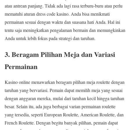
atau antrean panjang. Tidak ada lagi rasa terburu-buru atau perlu
mematuhi aturan dress code kasino. Anda bisa menikmati
permainan sesuai dengan waktu dan suasana hati Anda. Hal ini
tentu saja meningkatkan pengalaman bermain dan memungkinkan
Anda untuk lebih fokus pada strategi dan taruhan.
3. Beragam Pilihan Meja dan Variasi
Permainan
Kasino online menawarkan beragam pilihan meja roulette dengan
taruhan yang bervariasi. Pemain dapat memilih meja yang sesuai
dengan anggaran mereka, mulai dari taruhan kecil hingga taruhan
besar. Selain itu, ada juga berbagai varian permainan roulette
yang tersedia, seperti European Roulette, American Roulette, dan
French Roulette. Dengan begitu banyak pilihan, pemain dapat