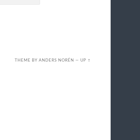
THEME BY
ANDERS NORÉN
—
UP ↑