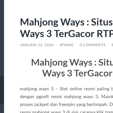
Mahjong Ways : Situs
Ways 3 TerGacor RT
JANUARI 22, 2024
/
SPINHE
/
0 COMMENTS
/
Mahjong Ways : Sit
Ways 3 TerGacor
mahjong ways 3 – Slot online resmi paling b
dengan pgsoft resmi mahjong ways 3, Main
proses jackpot dan freespin yang berlimpah. 
resmi mahjong ways 3 di sini caranya klik to