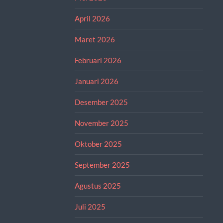
April 2026
Maret 2026
Februari 2026
Januari 2026
Desember 2025
November 2025
Oktober 2025
September 2025
Agustus 2025
Juli 2025