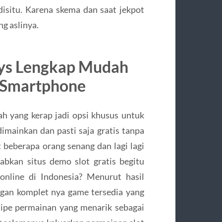
disitu. Karena skema dan saat jekpot
ng aslinya.
ys Lengkap Mudah
 Smartphone
ah yang kerap jadi opsi khusus untuk
mainkan dan pasti saja gratis tanpa
beberapa orang senang dan lagi lagi
bkan situs demo slot gratis begitu
online di Indonesia? Menurut hasil
ngan komplet nya game tersedia yang
 tipe permainan yang menarik sebagai