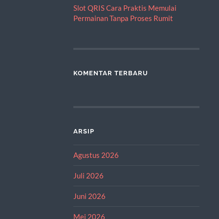
Slot QRIS Cara Praktis Memulai
Permainan Tanpa Proses Rumit
KOMENTAR TERBARU
ARSIP
Agustus 2026
Juli 2026
Juni 2026
Mei 2026