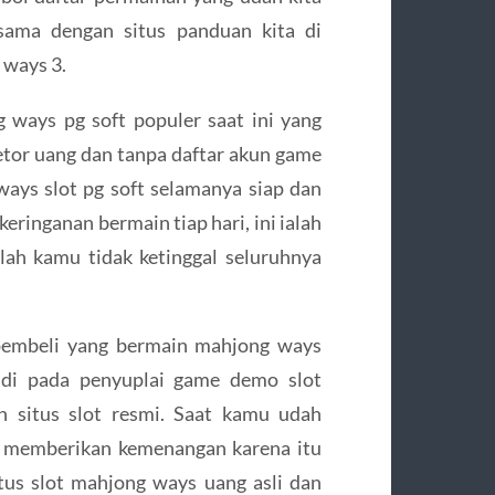
sama dengan situs panduan kita di
 ways 3.
ways pg soft populer saat ini yang
etor uang dan tanpa daftar akun game
ways slot pg soft selamanya siap dan
eringanan bermain tiap hari, ini ialah
ah kamu tidak ketinggal seluruhnya
 pembeli yang bermain mahjong ways
 di pada penyuplai game demo slot
 situs slot resmi. Saat kamu udah
p memberikan kemenangan karena itu
tus slot mahjong ways uang asli dan