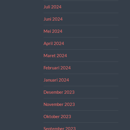
Juli 2024
Juni 2024
Mei 2024
April 2024
Maret 2024
Februari 2024
Januari 2024
Desember 2023
November 2023
Oktober 2023
September 2023