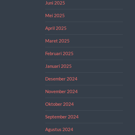
Juni 2025
Mei 2025
April 2025
Maret 2025
Februari 2025
Januari 2025
Desember 2024
November 2024
Oktober 2024
September 2024
Agustus 2024