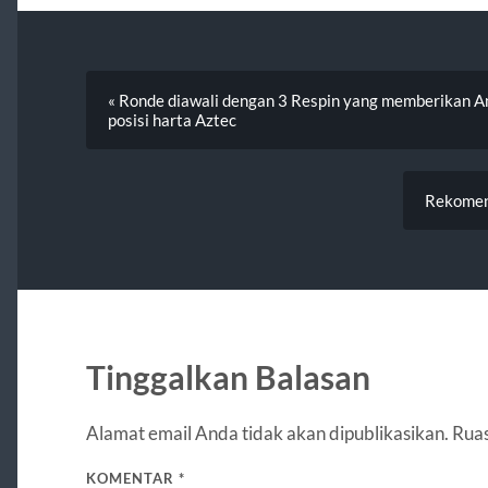
« Ronde diawali dengan 3 Respin yang memberikan A
posisi harta Aztec
Rekomen
Tinggalkan Balasan
Alamat email Anda tidak akan dipublikasikan.
Ruas
KOMENTAR
*