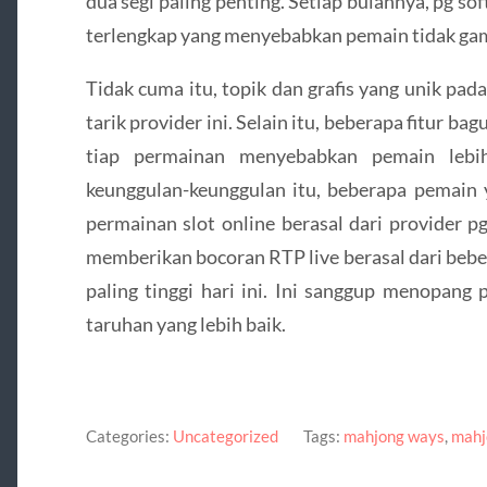
dua segi paling penting. Setiap bulannya, pg s
terlengkap yang menyebabkan pemain tidak ga
Tidak cuma itu, topik dan grafis yang unik pad
tarik provider ini. Selain itu, beberapa fitur ba
tiap permainan menyebabkan pemain lebi
keunggulan-keunggulan itu, beberapa pemain 
permainan slot online berasal dari provider pg
memberikan bocoran RTP live berasal dari bebe
paling tinggi hari ini. Ini sanggup menopan
taruhan yang lebih baik.
Categories:
Uncategorized
Tags:
mahjong ways
,
mahj