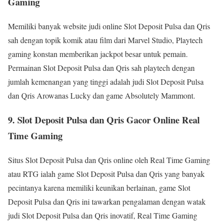
Gaming
Memiliki banyak website judi online Slot Deposit Pulsa dan Qris
sah dengan topik komik atau film dari Marvel Studio, Playtech
gaming konstan memberikan jackpot besar untuk pemain.
Permainan Slot Deposit Pulsa dan Qris sah playtech dengan
jumlah kemenangan yang tinggi adalah judi Slot Deposit Pulsa
dan Qris Arowanas Lucky dan game Absolutely Mammont.
9. Slot Deposit Pulsa dan Qris Gacor Online Real
Time Gaming
Situs Slot Deposit Pulsa dan Qris online oleh Real Time Gaming
atau RTG ialah game Slot Deposit Pulsa dan Qris yang banyak
pecintanya karena memiliki keunikan berlainan, game Slot
Deposit Pulsa dan Qris ini tawarkan pengalaman dengan watak
judi Slot Deposit Pulsa dan Qris inovatif, Real Time Gaming