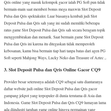
Qris online yang masuk kelompok gacor ialah PG Soft pun tidak
bermain-main saat memberi bonus mega maxwin Slot Deposit
Pulsa dan Qris spektakuler. Luar biasanya kembali judi Slot
Deposit Pulsa dan Qris sah yang ini sudah memiliki beberapa
ratus game Slot Deposit Pulsa dan Qris sah secara beragam topik
menggembirakan dan menarik. Saat bermain game Slot Deposit
Pulsa dan Qris ini karena itu ditegaskan tidak memperoleh
kebosanan, kamu bisa bermain tiap hari tanpa batas dari agen PG
Soft seperti Mahjong Ways, Lucky Neko dan Treasure of Aztec ,.
3. Slot Deposit Pulsa dan Qris Online Gacor CQ9
Provider besar seterusnya adalah CQ9 sebagai satu diantaranya
daftar website judi online Slot Deposit Pulsa dan Qris gacor
gampang jekpot yang terpopuler di dunia terutama di Asia dan
Indonesia. Game Slot Deposit Pulsa dan Qris CQ9 lumayan lama
ada diindustri taruhan game online hingga permainan yang