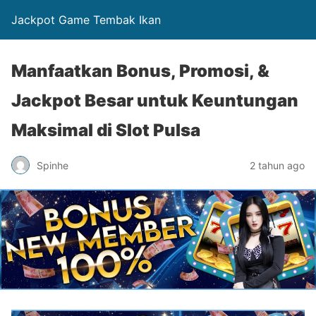
Jackpot Game Tembak Ikan
Manfaatkan Bonus, Promosi, &
Jackpot Besar untuk Keuntungan
Maksimal di Slot Pulsa
Spinhe
2 tahun ago