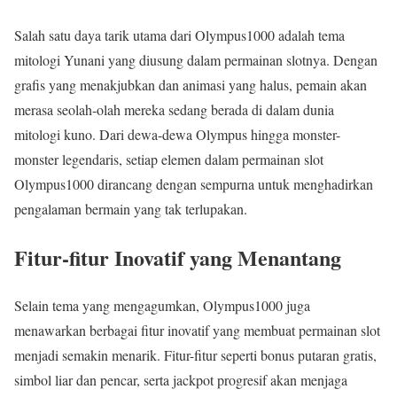
Salah satu daya tarik utama dari Olympus1000 adalah tema
mitologi Yunani yang diusung dalam permainan slotnya. Dengan
grafis yang menakjubkan dan animasi yang halus, pemain akan
merasa seolah-olah mereka sedang berada di dalam dunia
mitologi kuno. Dari dewa-dewa Olympus hingga monster-
monster legendaris, setiap elemen dalam permainan slot
Olympus1000 dirancang dengan sempurna untuk menghadirkan
pengalaman bermain yang tak terlupakan.
Fitur-fitur Inovatif yang Menantang
Selain tema yang mengagumkan, Olympus1000 juga
menawarkan berbagai fitur inovatif yang membuat permainan slot
menjadi semakin menarik. Fitur-fitur seperti bonus putaran gratis,
simbol liar dan pencar, serta jackpot progresif akan menjaga