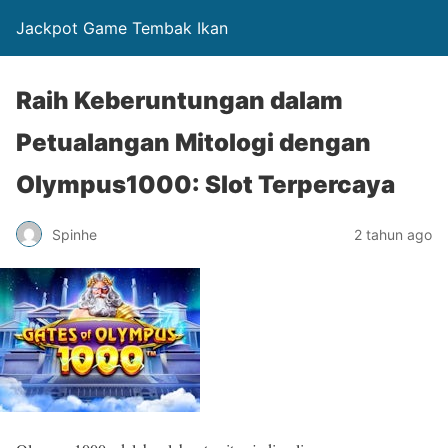
Jackpot Game Tembak Ikan
Raih Keberuntungan dalam
Petualangan Mitologi dengan
Olympus1000: Slot Terpercaya
Spinhe
2 tahun ago