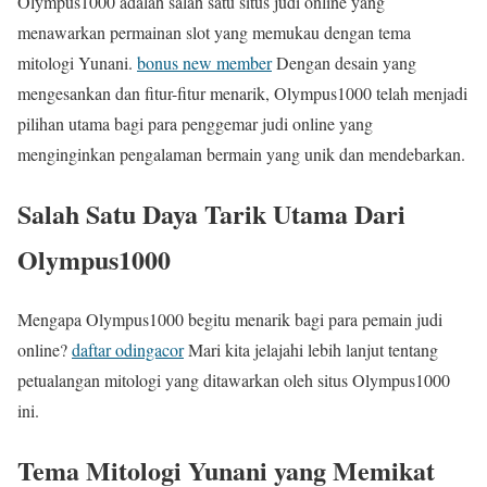
Olympus1000 adalah salah satu situs judi online yang
menawarkan permainan slot yang memukau dengan tema
mitologi Yunani.
bonus new member
Dengan desain yang
mengesankan dan fitur-fitur menarik, Olympus1000 telah menjadi
pilihan utama bagi para penggemar judi online yang
menginginkan pengalaman bermain yang unik dan mendebarkan.
Salah Satu Daya Tarik Utama Dari
Olympus1000
Mengapa Olympus1000 begitu menarik bagi para pemain judi
online?
daftar odingacor
Mari kita jelajahi lebih lanjut tentang
petualangan mitologi yang ditawarkan oleh situs Olympus1000
ini.
Tema Mitologi Yunani yang Memikat