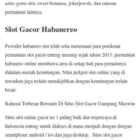
aztec gems slot, sweet bonanza, jokerjewels, dan ratusan
permainan lainnya.
Slot Gacor Habanereo
Provider habanero slot telah setia menemani para penikmat
permainan slot gacor enteng menang sejak tahun 2013. permainan
habanero online membawa area di setiap hati para pemainnya
didalam meraih keuntungan. Nilai jackpot slot online yang di
tawarkan juga terlalu menakjubkan dengan keuntungan terlalu
besar.
Rahasia Terbesar Bermain Di Situs Slot Gacor Gampang Maxwin
Situs slot online gacor no 1 paling baik dan terpercaya di
Indonesia enteng untuk diakses di mana menjadi dengan dengan
smartphone android / ios dan juga desktop. Situs slot gacor