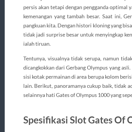
persis akan tetapi dengan pengganda optimal y
kemenangan yang tambah besar. Saat ini, G
pangkuan kita. Dengan histori kloning yang bisa
tidak jadi surprise besar untuk menyingkap k
ialah tiruan.
Tentunya, visualnya tidak serupa, namun tidak
dicangkokkan dari Gerbang Olympus yang asli
sisi kotak permainan di area berupa kolom beri
lain. Berikut, panoramanya cukup baik, tidak a
selainnya hati Gates of Olympus 1000 yang sep
Spesifikasi Slot Gates Of