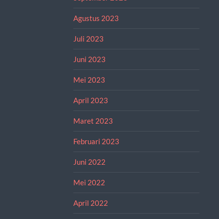
Agustus 2023
Juli 2023
Juni 2023
Mei 2023
April 2023
Maret 2023
Februari 2023
Juni 2022
Mei 2022
April 2022