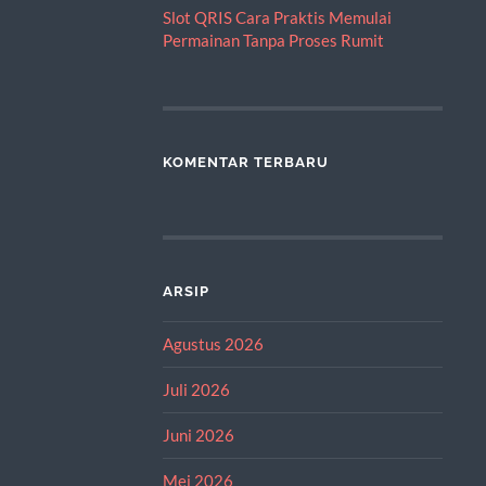
Slot QRIS Cara Praktis Memulai
Permainan Tanpa Proses Rumit
KOMENTAR TERBARU
ARSIP
Agustus 2026
Juli 2026
Juni 2026
Mei 2026