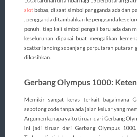
100x taruhan ditambah lagi 15 perputaran grat
slot
bebas, di saat simbol pengganda ada dan
, pengganda ditambahkan ke pengganda keselur
penuh , tiap kali simbol pengali baru ada dan 
keseluruhan dipakai buat mengalikan kemen
scatter landing sepanjang perputaran putaran 
dikasihkan.
Gerbang Olympus 1000: Ketent
Memikir sangat keras terkait bagaimana 
sepotong code tanpa ada jalan keluar yang memili
Argumen kenapa yaitu tiruan dari Gerbang Olympus
ini jadi tiruan dari Gerbang Olympus 1000. 