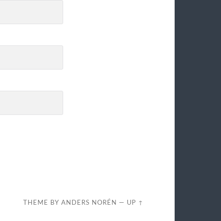
THEME BY
ANDERS NORÉN
—
UP ↑