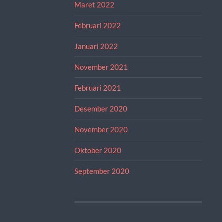
Maret 2022
Februari 2022
Januari 2022
November 2021
Februari 2021
Desember 2020
November 2020
Oktober 2020
September 2020