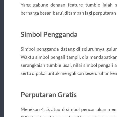
Yang gabung dengan feature tumble ialah s
berharga besar ‘baru’, ditambah lagi perputaran 
Simbol Pengganda
Simbol pengganda datang di seluruhnya gulun
Waktu simbol pengali tampil, dia mendapatkan
serangkaian tumble usai, nilai simbol pengali
serta dipakai untuk mengalikan keseluruhan ke
Perputaran Gratis
Menekan 4, 5, atau 6 simbol pencar akan memb