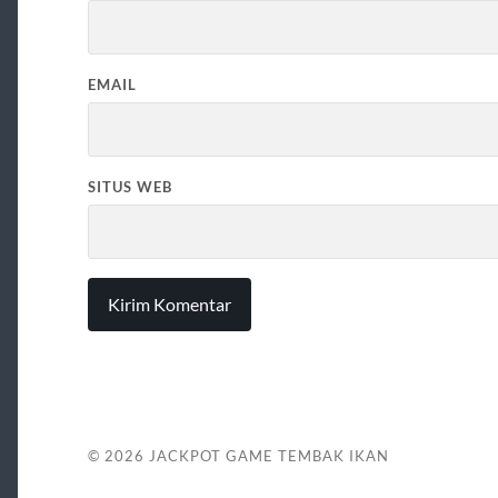
EMAIL
SITUS WEB
© 2026
JACKPOT GAME TEMBAK IKAN