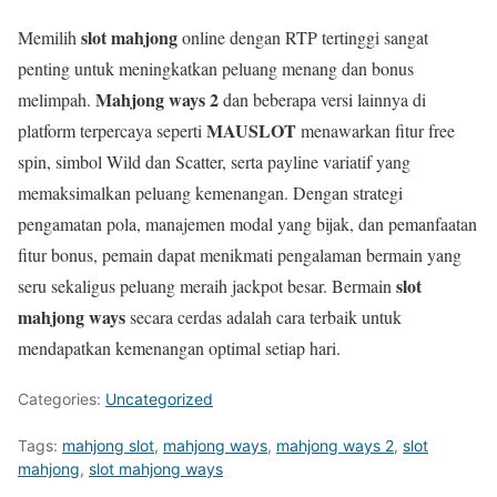
slot mahjong
Memilih
online dengan RTP tertinggi sangat
penting untuk meningkatkan peluang menang dan bonus
Mahjong ways 2
melimpah.
dan beberapa versi lainnya di
MAUSLOT
platform terpercaya seperti
menawarkan fitur free
spin, simbol Wild dan Scatter, serta payline variatif yang
memaksimalkan peluang kemenangan. Dengan strategi
pengamatan pola, manajemen modal yang bijak, dan pemanfaatan
fitur bonus, pemain dapat menikmati pengalaman bermain yang
slot
seru sekaligus peluang meraih jackpot besar. Bermain
mahjong ways
secara cerdas adalah cara terbaik untuk
mendapatkan kemenangan optimal setiap hari.
Categories:
Uncategorized
Tags:
mahjong slot
,
mahjong ways
,
mahjong ways 2
,
slot
mahjong
,
slot mahjong ways