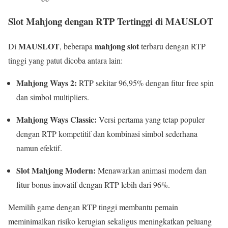
Slot Mahjong dengan RTP Tertinggi di MAUSLOT
MAUSLOT
mahjong slot
Di
, beberapa
terbaru dengan RTP
tinggi yang patut dicoba antara lain:
Mahjong Ways 2:
RTP sekitar 96,95% dengan fitur free spin
dan simbol multipliers.
Mahjong Ways Classic:
Versi pertama yang tetap populer
dengan RTP kompetitif dan kombinasi simbol sederhana
namun efektif.
Slot Mahjong Modern:
Menawarkan animasi modern dan
fitur bonus inovatif dengan RTP lebih dari 96%.
Memilih game dengan RTP tinggi membantu pemain
meminimalkan risiko kerugian sekaligus meningkatkan peluang