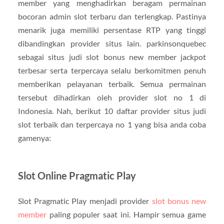
member yang menghadirkan beragam permainan
bocoran admin slot terbaru dan terlengkap. Pastinya
menarik juga memiliki persentase RTP yang tinggi
dibandingkan provider situs lain. parkinsonquebec
sebagai situs judi slot bonus new member jackpot
terbesar serta terpercaya selalu berkomitmen penuh
memberikan pelayanan terbaik. Semua permainan
tersebut dihadirkan oleh provider slot no 1 di
Indonesia. Nah, berikut 10 daftar provider situs judi
slot terbaik dan terpercaya no 1 yang bisa anda coba
gamenya:
Slot Online Pragmatic Play
Slot Pragmatic Play menjadi provider
slot bonus new
member
paling populer saat ini. Hampir semua game