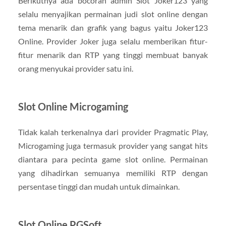
Berikutnya ada bocoran admin Slot Joker123 yang
selalu menyajikan permainan judi slot online dengan
tema menarik dan grafik yang bagus yaitu Joker123
Online. Provider Joker juga selalu memberikan fitur-
fitur menarik dan RTP yang tinggi membuat banyak
orang menyukai provider satu ini.
Slot Online Microgaming
Tidak kalah terkenalnya dari provider Pragmatic Play,
Microgaming juga termasuk provider yang sangat hits
diantara para pecinta game slot online. Permainan
yang dihadirkan semuanya memiliki RTP dengan
persentase tinggi dan mudah untuk dimainkan.
Slot Online PGSoft