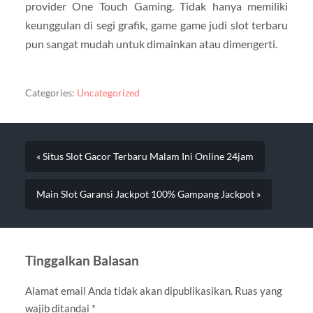
provider One Touch Gaming. Tidak hanya memiliki
keunggulan di segi grafik, game game judi slot terbaru
pun sangat mudah untuk dimainkan atau dimengerti.
Categories:
Uncategorized
« Situs Slot Gacor Terbaru Malam Ini Online 24jam
Main Slot Garansi Jackpot 100% Gampang Jackpot »
Tinggalkan Balasan
Alamat email Anda tidak akan dipublikasikan.
Ruas yang
wajib ditandai
*