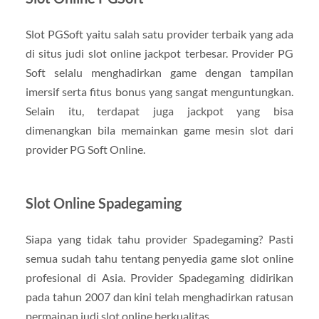
Slot PGSoft yaitu salah satu provider terbaik yang ada
di situs judi slot online jackpot terbesar. Provider PG
Soft selalu menghadirkan game dengan tampilan
imersif serta fitus bonus yang sangat menguntungkan.
Selain itu, terdapat juga jackpot yang bisa
dimenangkan bila memainkan game mesin slot dari
provider PG Soft Online.
Slot Online Spadegaming
Siapa yang tidak tahu provider Spadegaming? Pasti
semua sudah tahu tentang penyedia game slot online
profesional di Asia. Provider Spadegaming didirikan
pada tahun 2007 dan kini telah menghadirkan ratusan
permainan judi slot online berkualitas.