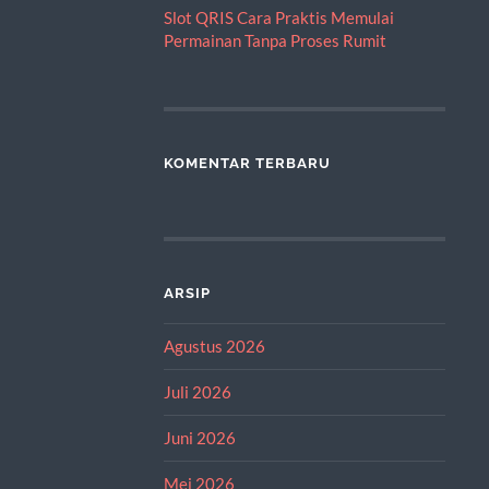
Slot QRIS Cara Praktis Memulai
Permainan Tanpa Proses Rumit
KOMENTAR TERBARU
ARSIP
Agustus 2026
Juli 2026
Juni 2026
Mei 2026