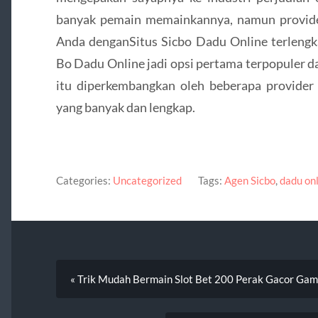
banyak pemain memainkannya, namun provider
Anda denganSitus Sicbo Dadu Online terlengka
Bo Dadu Online jadi opsi pertama terpopuler d
itu diperkembangkan oleh beberapa provid
yang banyak dan lengkap.
Categories:
Uncategorized
Tags:
Agen Sicbo
,
dadu on
« Trik Mudah Bermain Slot Bet 200 Perak Gacor G