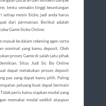
e, tentu semakin tinggi keuntungan
i setiap mesin Sicbo, jadi anda harus
pat dari permainan. Berikut adalah
coba Game Sicbo Online:
n masuk ke dalam rekening agen serta
an nominal yang kamu deposit. Oleh
kukan proses Game di salah satu pihak
emikian. Situs Judi Sic Bo Online
uat dapat melakukan proses deposit
ng pas yang dapat kamu pilih. Paling
kesempatan peluang buat dapat bermain
u. Tidak perlu kamu siapkan modal yang
ngan memakai modal sedikit ataupun