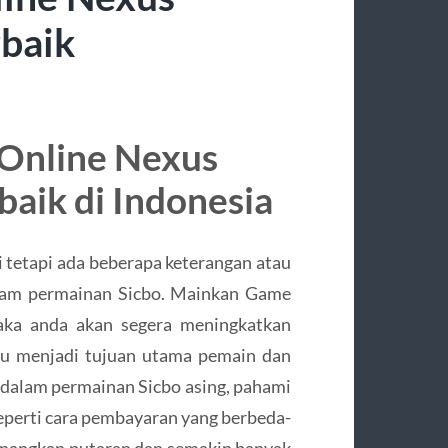
rbaik
 Online Nexus
rbaik di Indonesia
 tetapi ada beberapa keterangan atau
dalam permainan Sicbo. Mainkan Game
aka anda akan segera meningkatkan
tu menjadi tujuan utama pemain dan
dalam permainan Sicbo asing, pahami
eperti cara pembayaran yang berbeda-
nangkan putaran dan semakin banyak