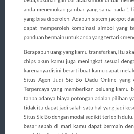
anda menemukan gambar yang sama pada 1 lin
yang bisa diperoleh. Adapun sistem jackpot dar
dapat memperoleh kombinasi simbol yang te
panduan bermain untuk anda yang tertarik men
Berapapun uang yang kamu transferkan, itu aka
chips akun kamu juga meningkat sesuai deng
karenanya disini berarti buat kamu dapat mela
Situs Agen Judi Sic Bo Dadu Online yang d
Terpercaya yang memberikan peluang kamu b
tanpa adanya biaya potongan adalah pilihan ya
tidak itu dapat jadi salah satu hal yang jadi 
Situs Sic Bo dengan modal sedikit terlebih dul
besar sebab di mari kamu dapat bermain de