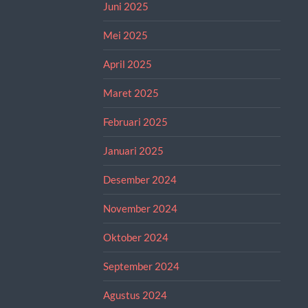
Juni 2025
Mei 2025
April 2025
Maret 2025
Februari 2025
Januari 2025
Desember 2024
November 2024
Oktober 2024
September 2024
Agustus 2024