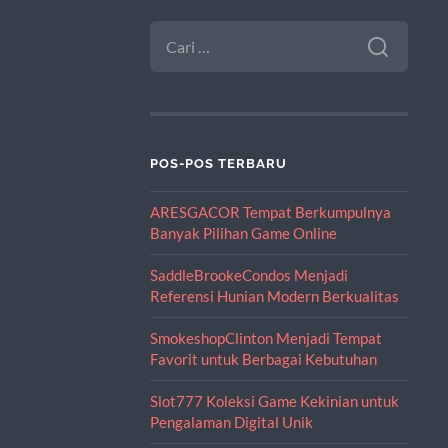
CARI
UNTUK:
POS-POS TERBARU
ARESGACOR Tempat Berkumpulnya
Banyak Pilihan Game Online
SaddleBrookeCondos Menjadi
Referensi Hunian Modern Berkualitas
SmokeshopClinton Menjadi Tempat
Favorit untuk Berbagai Kebutuhan
Slot777 Koleksi Game Kekinian untuk
Pengalaman Digital Unik