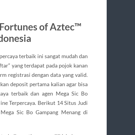
 Fortunes of Aztec™
ndonesia
rpercaya terbaik ini sangat mudah dan
aftar” yang terdapat pada pojok kanan
orm registrasi dengan data yang valid.
ukan deposit pertama kalian agar bisa
rcaya terbaik dan agen Mega Sic Bo
ne Terpercaya. Berikut 14 Situs Judi
en Mega Sic Bo Gampang Menang di