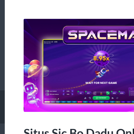
Situs Sic Bo Dadu On