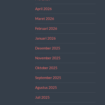
April 2026
Maret 2026
Februari 2026
Januari 2026
Desember 2025
November 2025
Oktober 2025
September 2025
Agustus 2025
Juli 2025