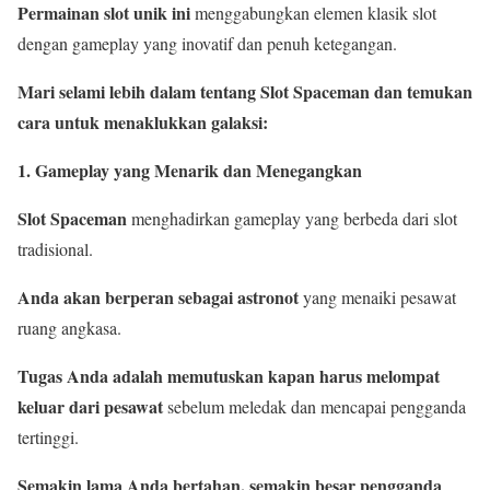
Permainan slot unik ini
menggabungkan elemen klasik slot
dengan gameplay yang inovatif dan penuh ketegangan.
Mari selami lebih dalam tentang Slot Spaceman dan temukan
cara untuk menaklukkan galaksi:
1. Gameplay yang Menarik dan Menegangkan
Slot Spaceman
menghadirkan gameplay yang berbeda dari slot
tradisional.
Anda akan berperan sebagai astronot
yang menaiki pesawat
ruang angkasa.
Tugas Anda adalah memutuskan kapan harus melompat
keluar dari pesawat
sebelum meledak dan mencapai pengganda
tertinggi.
Semakin lama Anda bertahan, semakin besar pengganda