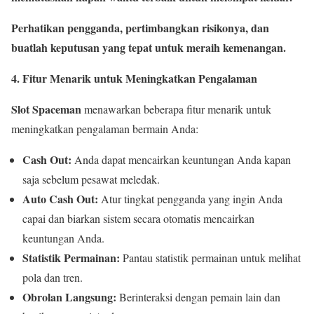
Perhatikan pengganda, pertimbangkan risikonya, dan
buatlah keputusan yang tepat untuk meraih kemenangan.
4. Fitur Menarik untuk Meningkatkan Pengalaman
Slot Spaceman
menawarkan beberapa fitur menarik untuk
meningkatkan pengalaman bermain Anda:
Cash Out:
Anda dapat mencairkan keuntungan Anda kapan
saja sebelum pesawat meledak.
Auto Cash Out:
Atur tingkat pengganda yang ingin Anda
capai dan biarkan sistem secara otomatis mencairkan
keuntungan Anda.
Statistik Permainan:
Pantau statistik permainan untuk melihat
pola dan tren.
Obrolan Langsung:
Berinteraksi dengan pemain lain dan