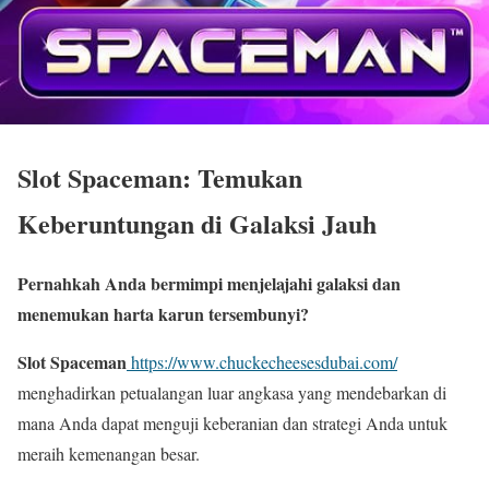
Slot Spaceman: Temukan
Keberuntungan di Galaksi Jauh
Pernahkah Anda bermimpi menjelajahi galaksi dan
menemukan harta karun tersembunyi?
Slot Spaceman
https://www.chuckecheesesdubai.com/
menghadirkan petualangan luar angkasa yang mendebarkan di
mana Anda dapat menguji keberanian dan strategi Anda untuk
meraih kemenangan besar.