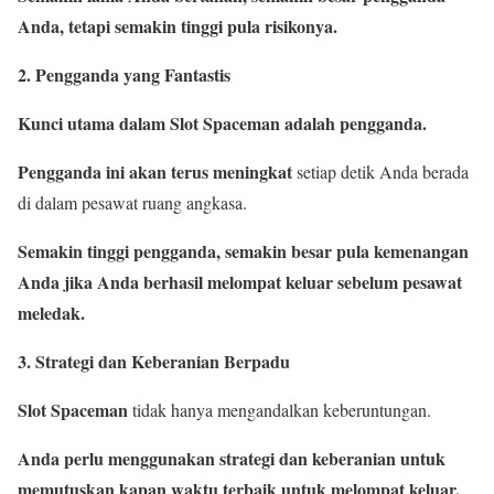
Anda, tetapi semakin tinggi pula risikonya.
2. Pengganda yang Fantastis
Kunci utama dalam Slot Spaceman adalah pengganda.
Pengganda ini akan terus meningkat
setiap detik Anda berada
di dalam pesawat ruang angkasa.
Semakin tinggi pengganda, semakin besar pula kemenangan
Anda jika Anda berhasil melompat keluar sebelum pesawat
meledak.
3. Strategi dan Keberanian Berpadu
Slot Spaceman
tidak hanya mengandalkan keberuntungan.
Anda perlu menggunakan strategi dan keberanian untuk
memutuskan kapan waktu terbaik untuk melompat keluar.