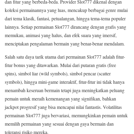
dan fitur yang berbeda-beda. Provider Slot777 dikenal dengan
koleksi permainannya yang luas, mencakup berbagai genre mulai
dari tema klasik, fantasi, petualangan, hingga tema-tema populer
lainnya. Setiap permainan Slot777 dirancang dengan grafis yang
memukau, animasi yang halus, dan efek suara yang imersif,
menciptakan pengalaman bermain yang benar-benar mendalam.
Salah satu daya tarik utama dari permainan Slot777 adalah fitur-
fitur bonus yang ditawarkan. Mulai dari putaran gratis (free
spins), simbol liar (wild symbols), simbol pencar (scatter
symbols), hingga mini-game interaktif, fitur-fitur ini tidak hanya
menambah keseruan bermain tetapi juga meningkatkan peluang
pemain untuk meraih kemenangan yang signifikan, bahkan
jackpot progresif yang bisa mencapai nilai fantastis. Volatilitas
permainan Slot777 juga bervariasi, memungkinkan pemain untuk
memilih permainan yang sesuai dengan gaya bermain dan
toleransi risiko mereka.