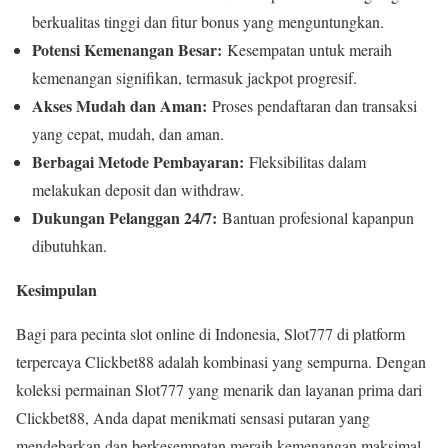
berkualitas tinggi dan fitur bonus yang menguntungkan.
Potensi Kemenangan Besar:
Kesempatan untuk meraih
kemenangan signifikan, termasuk jackpot progresif.
Akses Mudah dan Aman:
Proses pendaftaran dan transaksi
yang cepat, mudah, dan aman.
Berbagai Metode Pembayaran:
Fleksibilitas dalam
melakukan deposit dan withdraw.
Dukungan Pelanggan 24/7:
Bantuan profesional kapanpun
dibutuhkan.
Kesimpulan
Bagi para pecinta slot online di Indonesia, Slot777 di platform
terpercaya Clickbet88 adalah kombinasi yang sempurna. Dengan
koleksi permainan Slot777 yang menarik dan layanan prima dari
Clickbet88, Anda dapat menikmati sensasi putaran yang
mendebarkan dan berkesempatan meraih kemenangan maksimal