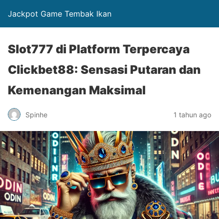
Jackpot Game Tembak Ikan
Slot777 di Platform Terpercaya
Clickbet88: Sensasi Putaran dan
Kemenangan Maksimal
Spinhe
1 tahun ago