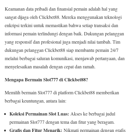
Keamanan data pribadi dan finansial pemain adalah hal yang
sangat dijaga oleh Clickbet88. Mereka menggunakan teknologi
enkripsi terkini untuk memastikan bahwa setiap transaksi dan
informasi pemain terlindungi dengan baik. Dukungan pelanggan
yang responsif dan profesional juga menjadi nilai tambah. Tim
dukungan pelanggan Clickbet88 siap membantu pemain 24/7
melalui berbagai saluran komunikasi, menjawab pertanyaan, dan
menyelesaikan masalah dengan cepat dan ramah.
Mengapa Bermain Slot777 di Clickbet88?
Memilih bermain Slot777 di platform Clickbet88 memberikan
berbagai keuntungan, antara lain:
Koleksi Permainan Slot Luas:
Akses ke berbagai judul
permainan Slot777 dengan tema dan fitur yang beragam.
Grafis dan Fitur Menarik:
Nikmati permainan dengan grafis