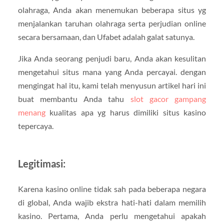
olahraga, Anda akan menemukan beberapa situs yg
menjalankan taruhan olahraga serta perjudian online
secara bersamaan, dan Ufabet adalah galat satunya.
Jika Anda seorang penjudi baru, Anda akan kesulitan
mengetahui situs mana yang Anda percayai. dengan
mengingat hal itu, kami telah menyusun artikel hari ini
buat membantu Anda tahu
slot gacor gampang
menang
kualitas apa yg harus dimiliki situs kasino
tepercaya.
Legitimasi:
Karena kasino online tidak sah pada beberapa negara
di global, Anda wajib ekstra hati-hati dalam memilih
kasino. Pertama, Anda perlu mengetahui apakah