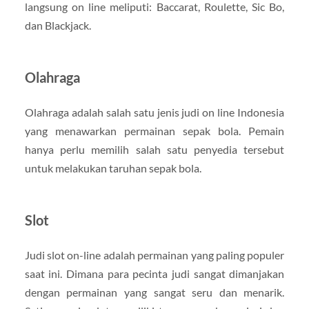
langsung on line meliputi: Baccarat, Roulette, Sic Bo,
dan Blackjack.
Olahraga
Olahraga adalah salah satu jenis judi on line Indonesia
yang menawarkan permainan sepak bola. Pemain
hanya perlu memilih salah satu penyedia tersebut
untuk melakukan taruhan sepak bola.
Slot
Judi slot on-line adalah permainan yang paling populer
saat ini. Dimana para pecinta judi sangat dimanjakan
dengan permainan yang sangat seru dan menarik.