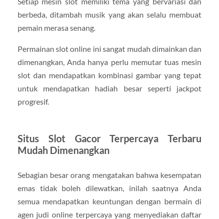
Setiap mesin slot memiliki tema yang bervariasi dan
berbeda, ditambah musik yang akan selalu membuat
pemain merasa senang.
Permainan slot online ini sangat mudah dimainkan dan
dimenangkan, Anda hanya perlu memutar tuas mesin
slot dan mendapatkan kombinasi gambar yang tepat
untuk mendapatkan hadiah besar seperti jackpot
progresif.
Situs Slot Gacor Terpercaya Terbaru
Mudah Dimenangkan
Sebagian besar orang mengatakan bahwa kesempatan
emas tidak boleh dilewatkan, inilah saatnya Anda
semua mendapatkan keuntungan dengan bermain di
agen judi online terpercaya yang menyediakan daftar