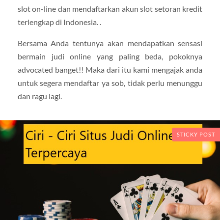
slot on-line dan mendaftarkan akun slot setoran kredit
terlengkap di Indonesia. .
Bersama Anda tentunya akan mendapatkan sensasi
bermain judi online yang paling beda, pokoknya
advocated banget!! Maka dari itu kami mengajak anda
untuk segera mendaftar ya sob, tidak perlu menunggu
dan ragu lagi.
STICKY POST