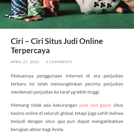
Ciri – Ciri Situs Judi Online
Terpercaya
APRIL 27, 2022
/
0 COMMENTS
Meluasnya penggunaan Internet di era perjudian
terbaru ini telah memungkinkan pecinta perjudian
menikmati perjudian ke taraf yg lebih tinggi.
Memang tidak ada kekurangan
pola slot gacor
situs
kasino online di seluruh global, tetapi juga sahih bahwa
berjudi dengan situs apa pun dapat mengakibatkan
kerugian akbar bagi Anda.