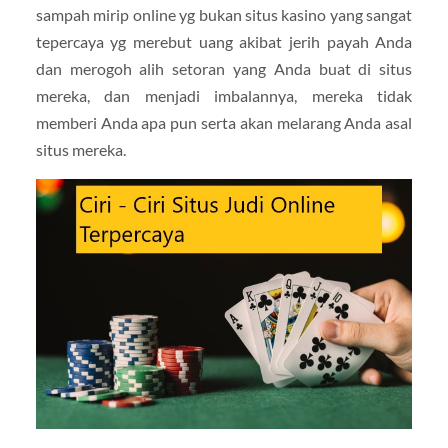
sampah mirip online yg bukan situs kasino yang sangat
tepercaya yg merebut uang akibat jerih payah Anda
dan merogoh alih setoran yang Anda buat di situs
mereka, dan menjadi imbalannya, mereka tidak
memberi Anda apa pun serta akan melarang Anda asal
situs mereka.