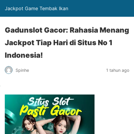
Jackpot Game Tembak Ikan
Gadunslot Gacor: Rahasia Menang
Jackpot Tiap Hari di Situs No 1
Indonesia!
Spinhe
1 tahun ago