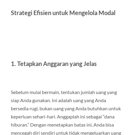
Strategi Efisien untuk Mengelola Modal
1. Tetapkan Anggaran yang Jelas
Sebelum mulai bermain, tentukan jumlah uang yang
siap Anda gunakan. Ini adalah uang yang Anda
bersedia rugi, bukan uang yang Anda butuhkan untuk
keperluan sehari-hari. Anggaplah ini sebagai “dana
hiburan.” Dengan menetapkan batas ini, Anda bisa
mencegah diri sendiri untuk tidak mengeluarkan uang