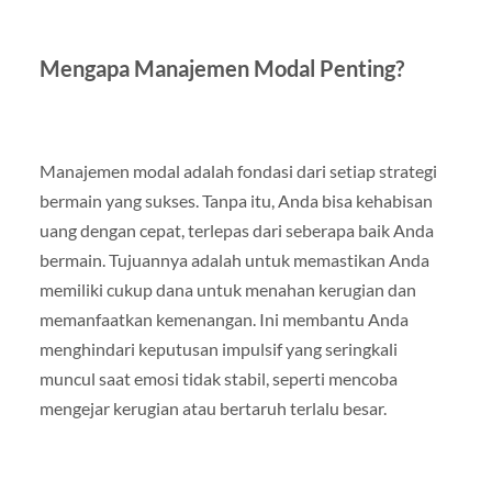
Mengapa Manajemen Modal Penting?
Manajemen modal adalah fondasi dari setiap strategi
bermain yang sukses. Tanpa itu, Anda bisa kehabisan
uang dengan cepat, terlepas dari seberapa baik Anda
bermain. Tujuannya adalah untuk memastikan Anda
memiliki cukup dana untuk menahan kerugian dan
memanfaatkan kemenangan. Ini membantu Anda
menghindari keputusan impulsif yang seringkali
muncul saat emosi tidak stabil, seperti mencoba
mengejar kerugian atau bertaruh terlalu besar.