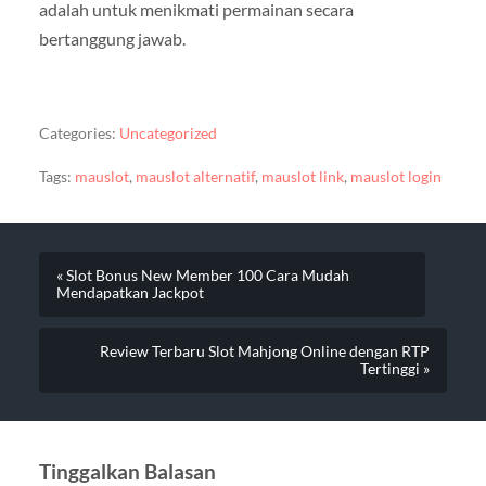
adalah untuk menikmati permainan secara
bertanggung jawab.
Categories:
Uncategorized
Tags:
mauslot
,
mauslot alternatif
,
mauslot link
,
mauslot login
« Slot Bonus New Member 100 Cara Mudah
Mendapatkan Jackpot
Review Terbaru Slot Mahjong Online dengan RTP
Tertinggi »
Tinggalkan Balasan