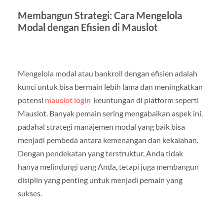
Membangun Strategi: Cara Mengelola
Modal dengan Efisien di Mauslot
Mengelola modal atau bankroll dengan efisien adalah
kunci untuk bisa bermain lebih lama dan meningkatkan
potensi
mauslot login
keuntungan di platform seperti
Mauslot. Banyak pemain sering mengabaikan aspek ini,
padahal strategi manajemen modal yang baik bisa
menjadi pembeda antara kemenangan dan kekalahan.
Dengan pendekatan yang terstruktur, Anda tidak
hanya melindungi uang Anda, tetapi juga membangun
disiplin yang penting untuk menjadi pemain yang
sukses.