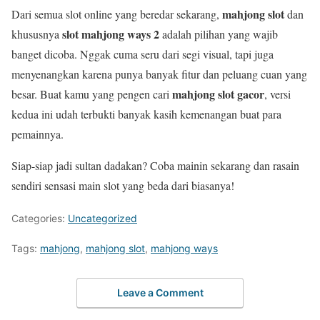
mahjong slot
Dari semua slot online yang beredar sekarang,
dan
slot mahjong ways 2
khususnya
adalah pilihan yang wajib
banget dicoba. Nggak cuma seru dari segi visual, tapi juga
menyenangkan karena punya banyak fitur dan peluang cuan yang
mahjong slot gacor
besar. Buat kamu yang pengen cari
, versi
kedua ini udah terbukti banyak kasih kemenangan buat para
pemainnya.
Siap-siap jadi sultan dadakan? Coba mainin sekarang dan rasain
sendiri sensasi main slot yang beda dari biasanya!
Categories:
Uncategorized
Tags:
mahjong
,
mahjong slot
,
mahjong ways
Leave a Comment