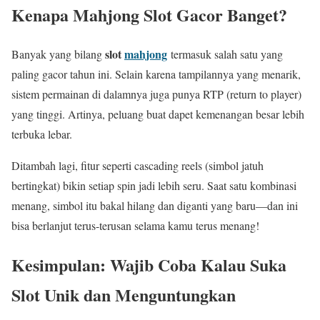
Kenapa Mahjong Slot Gacor Banget?
slot
mahjong
Banyak yang bilang
termasuk salah satu yang
paling gacor tahun ini. Selain karena tampilannya yang menarik,
sistem permainan di dalamnya juga punya RTP (return to player)
yang tinggi. Artinya, peluang buat dapet kemenangan besar lebih
terbuka lebar.
Ditambah lagi, fitur seperti cascading reels (simbol jatuh
bertingkat) bikin setiap spin jadi lebih seru. Saat satu kombinasi
menang, simbol itu bakal hilang dan diganti yang baru—dan ini
bisa berlanjut terus-terusan selama kamu terus menang!
Kesimpulan: Wajib Coba Kalau Suka
Slot Unik dan Menguntungkan