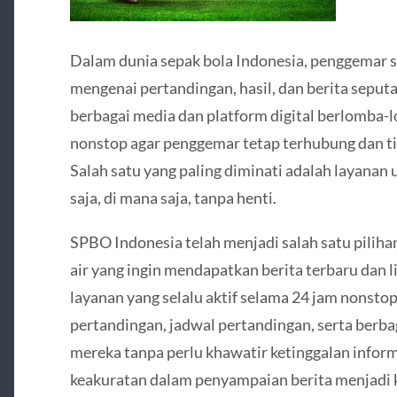
Dalam dunia sepak bola Indonesia, penggemar se
mengenai pertandingan, hasil, dan berita seputar
berbagai media dan platform digital berlomba
nonstop agar penggemar tetap terhubung dan t
Salah satu yang paling diminati adalah layanan 
saja, di mana saja, tanpa henti.
SPBO Indonesia telah menjadi salah satu piliha
air yang ingin mendapatkan berita terbaru dan l
layanan yang selalu aktif selama 24 jam nonst
pertandingan, jadwal pertandingan, serta berbag
mereka tanpa perlu khawatir ketinggalan infor
keakuratan dalam penyampaian berita menjadi k