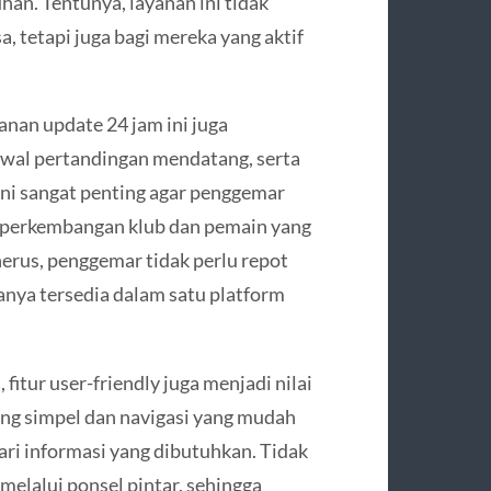
han. Tentunya, layanan ini tidak
, tetapi juga bagi mereka yang aktif
anan update 24 jam ini juga
dwal pertandingan mendatang, serta
a ini sangat penting agar penggemar
 perkembangan klub dan pemain yang
erus, penggemar tidak perlu repot
anya tersedia dalam satu platform
 fitur user-friendly juga menjadi nilai
ang simpel dan navigasi yang mudah
ri informasi yang dibutuhkan. Tidak
 melalui ponsel pintar, sehingga