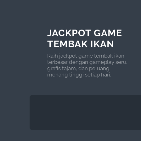
JACKPOT GAME
TEMBAK IKAN
Raih jackpot game tembak ikan
terbesar dengan gameplay seru,
grafis tajam, dan peluang
menang tinggi setiap hari.