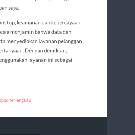
an saja.
onstop, keamanan dan kepercayaan
nesia menjamin bahwa data dan
erta menyediakan layanan pelanggan
pertanyaan. Dengan demikian,
nggunakan layanan ini sebagai
spbo terlengkap