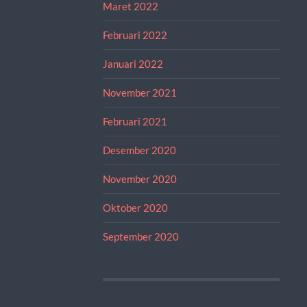
Maret 2022
Februari 2022
Januari 2022
November 2021
Februari 2021
Desember 2020
November 2020
Oktober 2020
September 2020