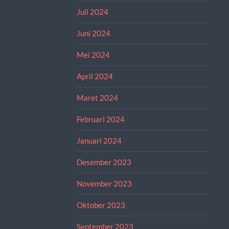
Juli 2024
Juni 2024
Mei 2024
April 2024
Maret 2024
Februari 2024
Januari 2024
Desember 2023
November 2023
Oktober 2023
September 2023