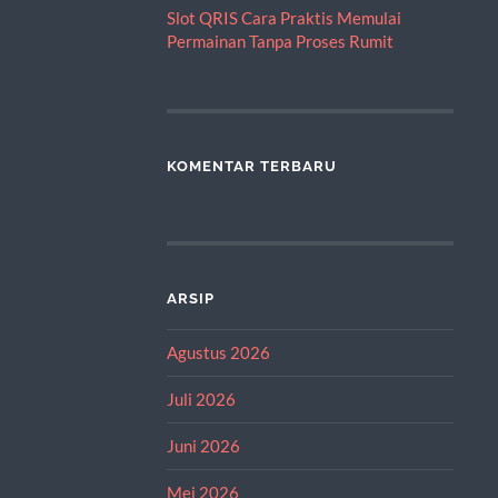
Slot QRIS Cara Praktis Memulai
Permainan Tanpa Proses Rumit
KOMENTAR TERBARU
ARSIP
Agustus 2026
Juli 2026
Juni 2026
Mei 2026