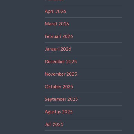
April 2026
Maret 2026
Februari 2026
Januari 2026
Desember 2025
November 2025
Oktober 2025
September 2025
Agustus 2025
Juli 2025