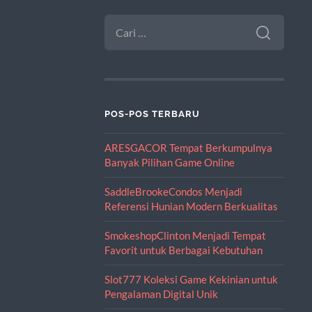
CARI
UNTUK:
POS-POS TERBARU
ARESGACOR Tempat Berkumpulnya
Banyak Pilihan Game Online
SaddleBrookeCondos Menjadi
Referensi Hunian Modern Berkualitas
SmokeshopClinton Menjadi Tempat
Favorit untuk Berbagai Kebutuhan
Slot777 Koleksi Game Kekinian untuk
Pengalaman Digital Unik