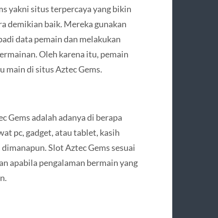
s yakni situs terpercaya yang bikin
ra demikian baik. Mereka gunakan
ibadi data pemain dan melakukan
ermainan. Oleh karena itu, pemain
u main di situs Aztec Gems.
ztec Gems adalah adanya di berapa
at pc, gadget, atau tablet, kasih
 dimanapun. Slot Aztec Gems sesuai
ikan apabila pengalaman bermain yang
n.