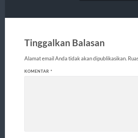
Tinggalkan Balasan
Alamat email Anda tidak akan dipublikasikan.
Ruas
KOMENTAR
*