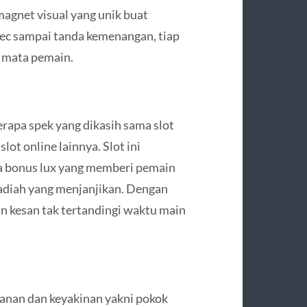
agnet visual yang unik buat
ec sampai tanda kemenangan, tiap
i mata pemain.
apa spek yang dikasih sama slot
ot online lainnya. Slot ini
rta bonus lux yang memberi pemain
diah yang menjanjikan. Dengan
an kesan tak tertandingi waktu main
nan dan keyakinan yakni pokok