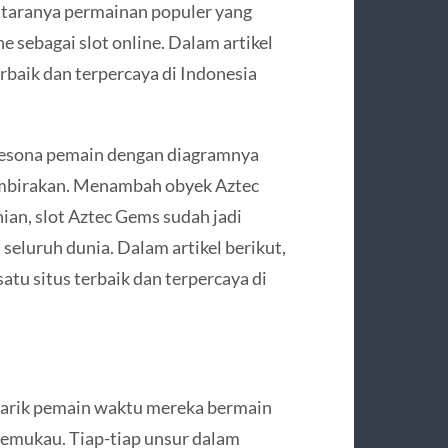
ntaranya permainan populer yang
 sebagai slot online. Dalam artikel
erbaik dan terpercaya di Indonesia
pesona pemain dengan diagramnya
mbirakan. Menambah obyek Aztec
ian, slot Aztec Gems sudah jadi
i seluruh dunia. Dalam artikel berikut,
atu situs terbaik dan terpercaya di
narik pemain waktu mereka bermain
emukau. Tiap-tiap unsur dalam