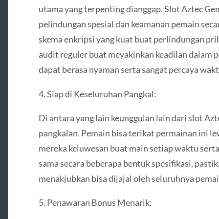
utama yang terpenting dianggap. Slot Aztec Gem
pelindungan spesial dan keamanan pemain seca
skema enkripsi yang kuat buat perlindungan pr
audit reguler buat meyakinkan keadilan dalam p
dapat berasa nyaman serta sangat percaya wakt
4. Siap di Keseluruhan Pangkal:
Di antara yang lain keunggulan lain dari slot A
pangkalan. Pemain bisa terikat permainan ini lew
mereka keluwesan buat main setiap waktu serta
sama secara beberapa bentuk spesifikasi, past
menakjubkan bisa dijajal oleh seluruhnya pemai
5. Penawaran Bonus Menarik: