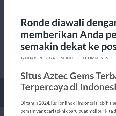
Ronde diawali denga
memberikan Anda pe
semakin dekat ke pos
JANUARI 20, 2024
/
SPINHE
/
0 COMMENTS
/
Situs Aztec Gems Terb
Terpercaya di Indones
Di tahun 2024, judi online di Indonesia lebih a
pemain yang cari teknik baru buat melipur kit