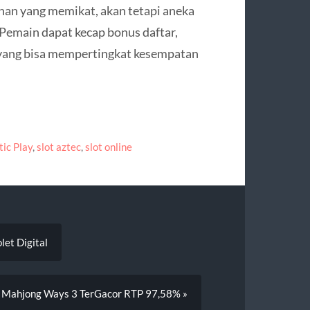
nan yang memikat, akan tetapi aneka
emain dapat kecap bonus daftar,
 yang bisa mempertingkat kesempatan
ic Play
,
slot aztec
,
slot online
let Digital
ot Mahjong Ways 3 TerGacor RTP 97,58% »