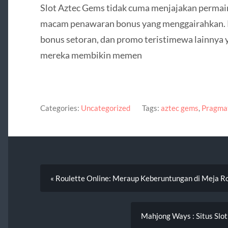
Slot Aztec Gems tidak cuma menjajakan permai
macam penawaran bonus yang menggairahkan. P
bonus setoran, dan promo teristimewa lainnya
mereka membikin memen
Categories:
Uncategorized
Tags:
aztec gems
,
Pragmat
« Roulette Online: Meraup Keberuntungan di Meja Ro
Mahjong Ways : Situs Sl