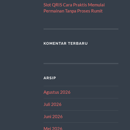
Slot QRIS Cara Praktis Memulai
Permainan Tanpa Proses Rumit
KOMENTAR TERBARU
ARSIP
Agustus 2026
Juli 2026
Juni 2026
Mei 2026